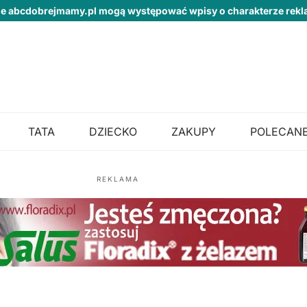
ie abcdobrejmamy.pl mogą występować wpisy o charakterze re
TATA
DZIECKO
ZAKUPY
POLECANE
REKLAMA