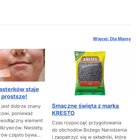
Więcej: Dla Mamy
asterków staje
 prostsze!
Smaczne święta z marką
 jest dobrze znany
KRESTO
cowi, ponieważ
ieodłączny element
Czas rozpocząć przygotowania
dkrywców. Niestety,
do obchodów Bożego Narodzenia
trów często bywa…
i zaopatrzyć się w składniki, które