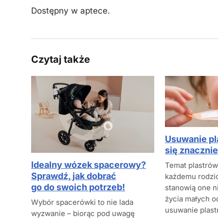
Dostępny w aptece.
Czytaj także
Usuwanie pl
się znacznie
Idealny wózek spacerowy?
Temat plastrów
Sprawdź, jak dobrać
każdemu rodzi
go do swoich potrzeb!
stanowią one n
życia małych o
Wybór spacerówki to nie lada
usuwanie plas
wyzwanie – biorąc pod uwagę