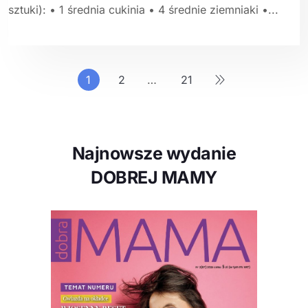
sztuki): • 1 średnia cukinia • 4 średnie ziemniaki •...
1
2
…
21
Najnowsze wydanie
DOBREJ MAMY