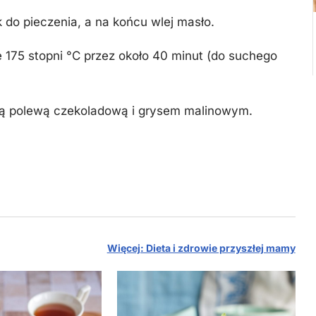
 do pieczenia, a na końcu wlej masło.
ze 175 stopni °C przez około 40 minut (do suchego
oną polewą czekoladową i grysem malinowym.
Więcej: Dieta i zdrowie przyszłej mamy