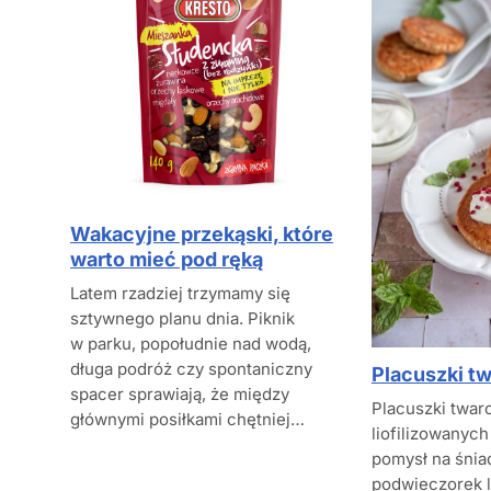
Wakacyjne przekąski, które
warto mieć pod ręką
Latem rzadziej trzymamy się
sztywnego planu dnia. Piknik
w parku, popołudnie nad wodą,
długa podróż czy spontaniczny
Placuszki t
spacer sprawiają, że między
Placuszki twar
głównymi posiłkami chętniej…
liofilizowanych
pomysł na śnia
podwieczorek l