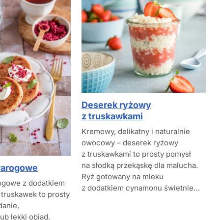
Deserek ryżowy
z truskawkami
Kremowy, delikatny i naturalnie
owocowy – deserek ryżowy
z truskawkami to prosty pomysł
na słodką przekąskę dla malucha.
warogowe
Ryż gotowany na mleku
ogowe z dodatkiem
z dodatkiem cynamonu świetnie…
 truskawek to prosty
danie,
ub lekki obiad.