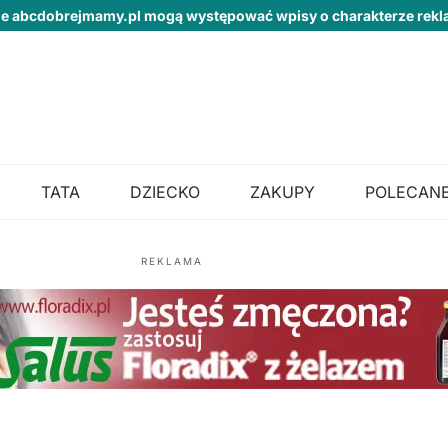
ie abcdobrejmamy.pl mogą występować wpisy o charakterze re
TATA
DZIECKO
ZAKUPY
POLECANE
REKLAMA