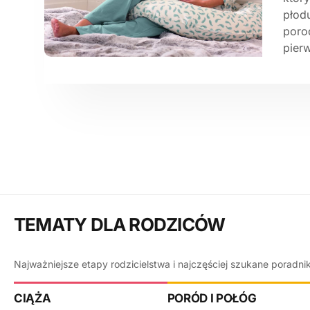
płod
poro
pier
TEMATY DLA RODZICÓW
Najważniejsze etapy rodzicielstwa i najczęściej szukane poradni
CIĄŻA
PORÓD I POŁÓG