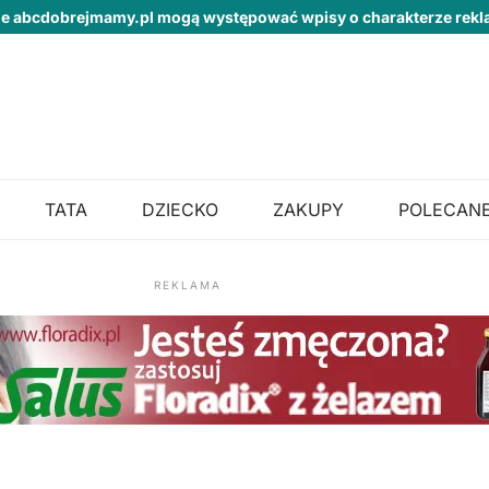
ie abcdobrejmamy.pl mogą występować wpisy o charakterze re
TATA
DZIECKO
ZAKUPY
POLECANE
REKLAMA