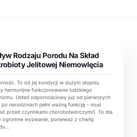
yw Rodzaju Porodu Na Skład
robioty Jelitowej Niemowlęcia
rność. To od jej kondycji w dużym stopniu
ży harmonijne funkcjonowanie ludzkiego
nizmu. Układ odpornościowy już od pierwszych
l po narodzinach pełni ważną funkcję – musi
nić przed czynnikami chorobotwórczymi1. To dla
o ogromne wyzwanie, ponieważ z chwilą
u...