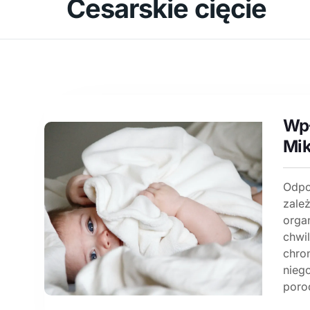
Cesarskie cięcie
Wpł
Mik
Odpo
zale
orga
chwi
chro
nieg
porod