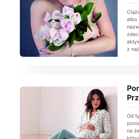
Ciąż
albo
nazw
zdecy
akty
z na
Pom
Pr
Od ty
poro
na ś
któr