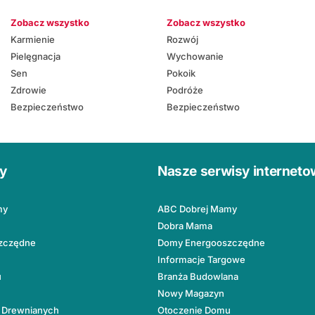
Zobacz wszystko
Zobacz wszystko
Karmienie
Rozwój
Pielęgnacja
Wychowanie
Sen
Pokoik
Zdrowie
Podróże
Bezpieczeństwo
Bezpieczeństwo
ły
Nasze serwisy internet
my
ABC Dobrej Mamy
Dobra Mama
zczędne
Domy Energooszczędne
Informacje Targowe
u
Branża Budowlana
Nowy Magazyn
 Drewnianych
Otoczenie Domu