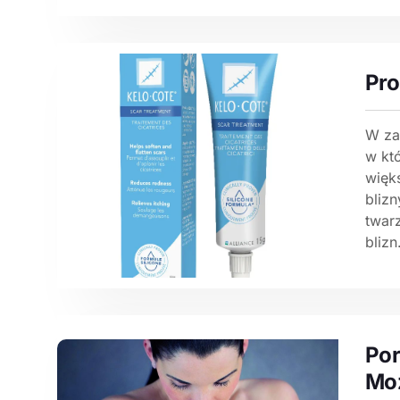
Pro
W za
w kt
więk
blizn
twarz
blizn
Por
Mo