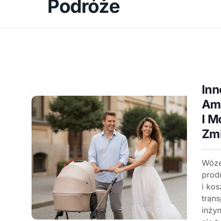
Podróże
Inn
Amo
I M
Zmi
Wózek
prod
i ko
tran
inży