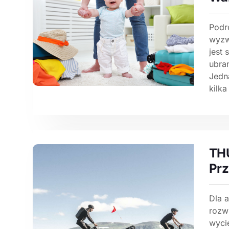
Podr
wyzw
jest 
ubran
Jedn
kilka
THU
Prz
Dla a
rozw
wyci