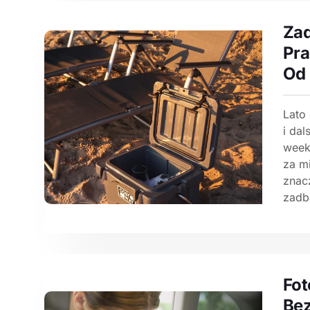
Zad
Pra
Od
Lato
i dal
week
za m
znac
zadba
Fot
Bez