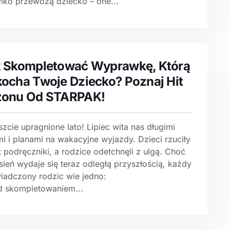
ylko przewożą dziecko – one...
 Skompletować Wyprawkę, Którą
ocha Twoje Dziecko? Poznaj Hit
zonu Od STARPAK!
zcie upragnione lato! Lipiec wita nas długimi
i i planami na wakacyjne wyjazdy. Dzieci rzuciły
 podręczniki, a rodzice odetchnęli z ulgą. Choć
ień wydaje się teraz odległą przyszłością, każdy
iadczony rodzic wie jedno:
d skompletowaniem...