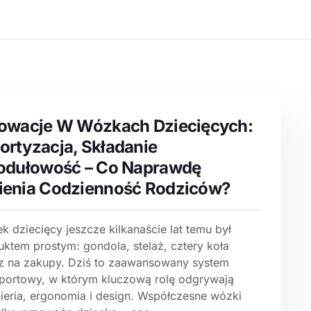
owacje W Wózkach Dziecięcych:
rtyzacja, Składanie
odułowość – Co Naprawdę
enia Codzienność Rodziców?
 dziecięcy jeszcze kilkanaście lat temu był
uktem prostym: gondola, stelaż, cztery koła
sz na zakupy. Dziś to zaawansowany system
sportowy, w którym kluczową rolę odgrywają
nieria, ergonomia i design. Współczesne wózki