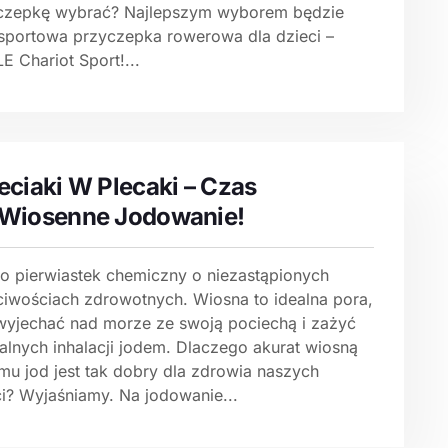
czepkę wybrać? Najlepszym wyborem będzie
isportowa przyczepka rowerowa dla dzieci –
 Chariot Sport!...
eciaki W Plecaki – Czas
Wiosenne Jodowanie!
to pierwiastek chemiczny o niezastąpionych
ciwościach zdrowotnych. Wiosna to idealna pora,
wyjechać nad morze ze swoją pociechą i zażyć
alnych inhalacji jodem. Dlaczego akurat wiosną
mu jod jest tak dobry dla zdrowia naszych
ci? Wyjaśniamy. Na jodowanie...