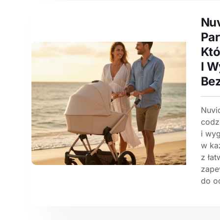
Nuv
Par
Któ
I W
Bez
Nuvio
codz
i wy
w ka
z ła
zape
do od