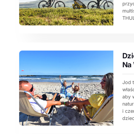
przy
mult
THULE
Dzi
Na 
Jod 
właś
aby 
natur
i cze
dzie