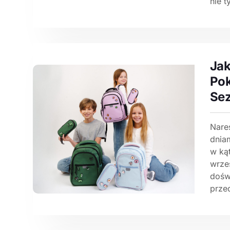
nie t
Jak
Pok
Se
Nares
dniam
w kąt
wrzes
dośw
prze