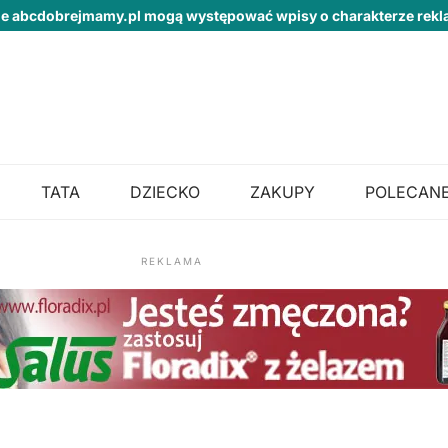
ie abcdobrejmamy.pl mogą występować wpisy o charakterze re
TATA
DZIECKO
ZAKUPY
POLECANE
REKLAMA