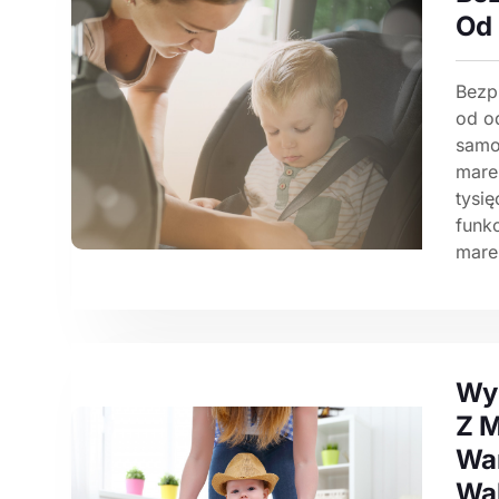
Od 
Bezp
od o
samo
marek
tysię
funkc
marek
Wyb
Z M
War
Wal