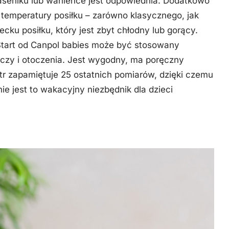
aseniku lub wanience jest odpowiednia. Dodatkowo
 temperatury posiłku – zarówno klasycznego, jak
cku posiłku, który jest zbyt chłodny lub gorący.
tart od Canpol babies może być stosowany
eczy i otoczenia. Jest wygodny, ma poręczny
metr zapamiętuje 25 ostatnich pomiarów, dzięki czemu
e jest to wakacyjny niezbędnik dla dzieci