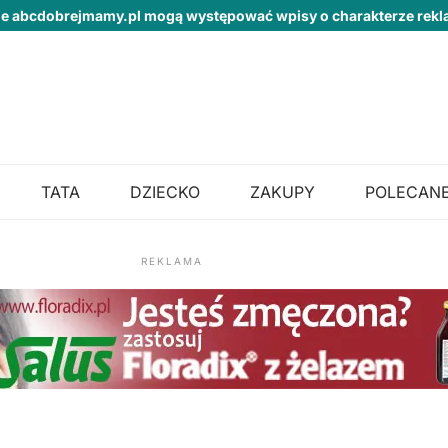
ie abcdobrejmamy.pl mogą występować wpisy o charakterze re
TATA
DZIECKO
ZAKUPY
POLECANE
REKLAMA