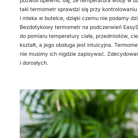
pozwoli upewnić się, że temperatura wody w b
taki termometr sprawdzi się przy kontrolowaniu
i mleka w butelce, dzięki czemu nie podamy dzie
Bezdotykowy termometr na podczerwień EasyS
do pomiaru temperatury ciała, przedmiotów, ci
kształt, a jego obsługa jest intuicyjna. Termo
nie musimy ich nigdzie zapisywać. Zdecydowani
i dorosłych.