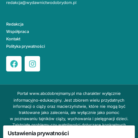
redakcja@wydawnictwodobrydom.pl
Redakcja
Współpraca
Kontakt
Polityka prywatności
Portal
www.abcdobrejmamy.pl
ma charakter wyłącznie
informacyjno-edukacyjny. Jest zbiorem wielu przydatnych
informacji o ciąży oraz macierzyństwie, które nie mogą być
traktowane jako zalecenia, ale wyłącznie jako pomoc
w poznawaniu tajników ciąży, wychowania i pielęgnacji dzieci.
Zaistniałe problemy czy wątpliwości dotyczące konkretnych
przypadków należy bezzwłocznie konsultować z prowadzącym
Ustawienia prywatności
lekarzem ginekologiem lub innym stosownym specjalistą w danej