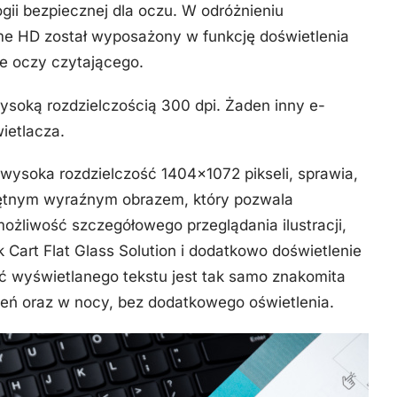
ogii bezpiecznej dla oczu. W odróżnieniu
ime HD został wyposażony w funkcję doświetlenia
ie oczy czytającego.
ysoką rozdzielczością 300 dpi. Żaden inny e-
ietlacza.
 wysoka rozdzielczość 1404×1072 pikseli, sprawia,
iętnym wyraźnym obrazem, który pozwala
możliwość szczegółowego przeglądania ilustracji,
 Cart Flat Glass Solution i dodatkowo doświetlenie
ć wyświetlanego tekstu jest tak samo znakomita
eń oraz w nocy, bez dodatkowego oświetlenia.