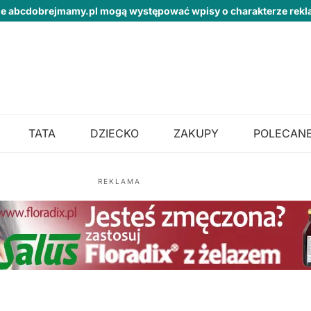
ie abcdobrejmamy.pl mogą występować wpisy o charakterze re
TATA
DZIECKO
ZAKUPY
POLECANE
REKLAMA