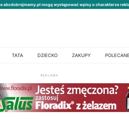
ie abcdobrejmamy.pl mogą występować wpisy o charakterze re
TATA
DZIECKO
ZAKUPY
POLECANE
REKLAMA