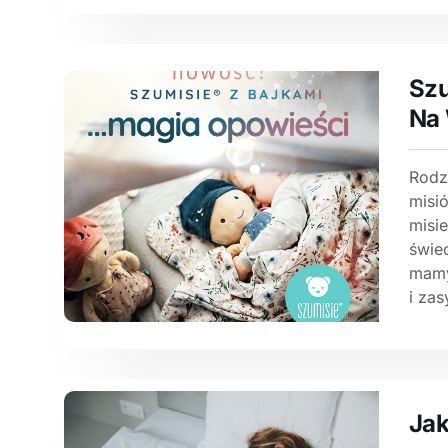
Szu
Na 
Rodz
misi
misie
świe
mamy
i zas
Jak