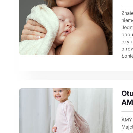
Znal
niem
Jedn
popul
czyl
o ró
Łonie
Otu
AM
AMY 
Majc