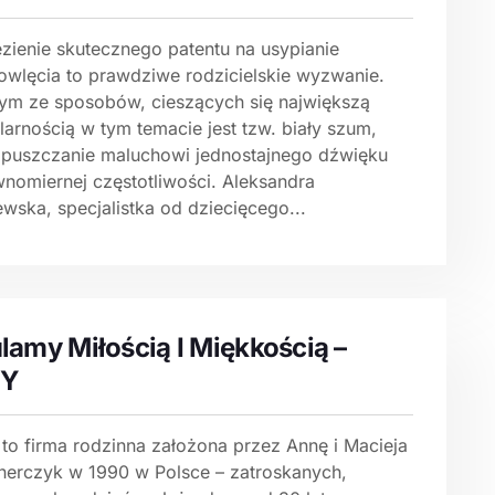
ezienie skutecznego patentu na usypianie
owlęcia to prawdziwe rodzicielskie wyzwanie.
ym ze sposobów, cieszących się największą
arnością w tym temacie jest tzw. biały szum,
i puszczanie maluchowi jednostajnego dźwięku
wnomiernej częstotliwości. Aleksandra
wska, specjalistka od dziecięcego...
lamy Miłością I Miękkością –
Y
to firma rodzinna założona przez Annę i Macieja
herczyk w 1990 w Polsce – zatroskanych,