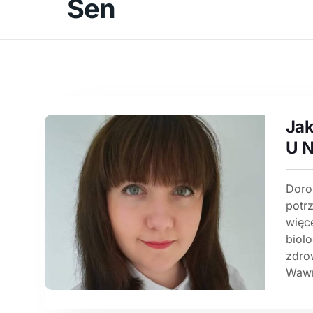
Sen
Ja
U N
Doro
potr
więc
biolo
zdro
Wawr