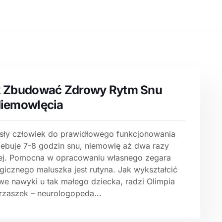
k Zbudować Zdrowy Rytm Snu
iemowlęcia
sły człowiek do prawidłowego funkcjonowania
zebuje 7-8 godzin snu, niemowlę aż dwa razy
ej. Pomocna w opracowaniu własnego zegara
gicznego maluszka jest rutyna. Jak wykształcić
we nawyki u tak małego dziecka, radzi Olimpia
zaszek – neurologopeda...