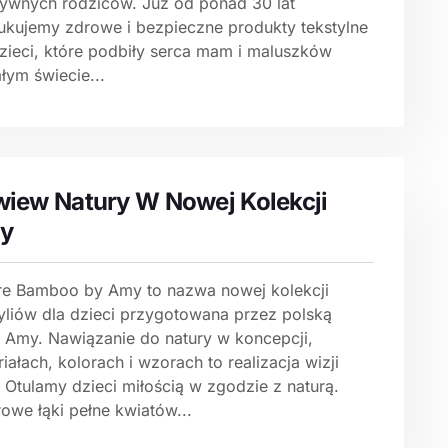
tywnych rodziców. Już od ponad 30 lat
ukujemy zdrowe i bezpieczne produkty tekstylne
dzieci, które podbiły serca mam i maluszków
łym świecie...
iew Natury W Nowej Kolekcji
y
re Bamboo by Amy to nazwa nowej kolekcji
tyliów dla dzieci przygotowana przez polską
ę Amy. Nawiązanie do natury w koncepcji,
iałach, kolorach i wzorach to realizacja wizji
 Otulamy dzieci miłością w zgodzie z naturą.
owe łąki pełne kwiatów...