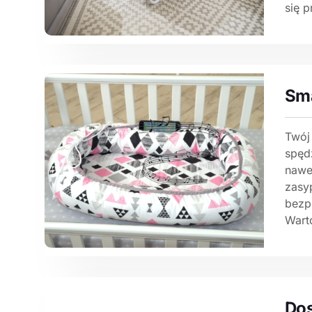
się p
Sm
Twój
spęd
nawe
zasyp
bezpi
Warto
Do