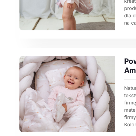
krea
prod
dla 
na ca
Pow
Am
Natu
teks
firm
mater
firmy
Kolor