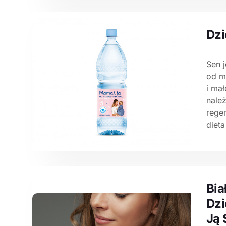
Dzi
Sen 
od m
i mał
nale
rege
diet
Bia
Dzi
Ją 