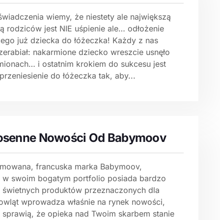
świadczenia wiemy, że niestety ale największą
ą rodziców jest NIE uśpienie ale… odłożenie
cego już dziecka do łóżeczka! Każdy z nas
rzerabiał: nakarmione dziecko wreszcie usnęło
mionach… i ostatnim krokiem do sukcesu jest
przeniesienie do łóżeczka tak, aby...
osenne Nowości Od Babymoov
mowana, francuska marka Babymoov,
a w swoim bogatym portfolio posiada bardzo
e świetnych produktów przeznaczonych dla
owląt wprowadza właśnie na rynek nowości,
e sprawią, że opieka nad Twoim skarbem stanie