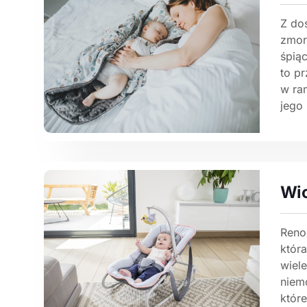
Z do
zmor
śpią
to p
w ra
jego 
Wi
Reno
któr
wiel
niem
któr