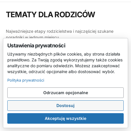
TEMATY DLA RODZICÓW
Najważniejsze etapy rodzicielstwa i najczęściej szukane
poradniki w jednym miejscu.
Ustawienia prywatności
CIĄŻA
Używamy niezbędnych plików cookies, aby strona działała
prawidłowo. Za Twoją zgodą wykorzystujemy także cookies
analityczne do pomiaru odwiedzin. Możesz zaakceptować
Zobacz wszystko
wszystkie, odrzucić opcjonalne albo dostosować wybór.
Planowanie dziecka
Polityka prywatności
Problemy z płodnością
Dieta i zdrowie
Odrzucam opcjonalne
Moda i uroda
Szkoła rodzenia
Dostosuj
PORÓD I POŁÓG
Akceptuję wszystkie