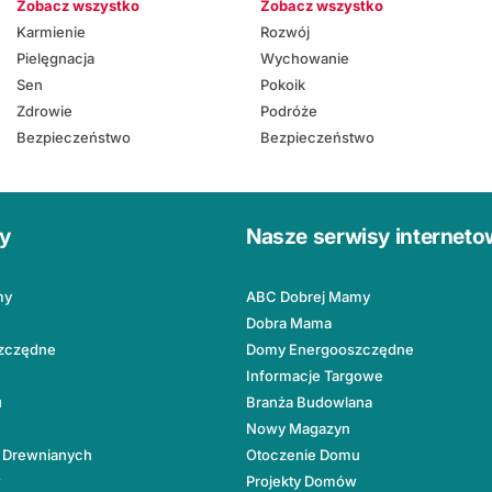
Zobacz wszystko
Zobacz wszystko
Karmienie
Rozwój
Pielęgnacja
Wychowanie
Sen
Pokoik
Zdrowie
Podróże
Bezpieczeństwo
Bezpieczeństwo
ły
Nasze serwisy internet
my
ABC Dobrej Mamy
Dobra Mama
zczędne
Domy Energooszczędne
Informacje Targowe
u
Branża Budowlana
Nowy Magazyn
 Drewnianych
Otoczenie Domu
w
Projekty Domów