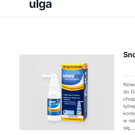
ulga
Sno
Nowa
do G
chra
tyln
konsy
w na
się,..