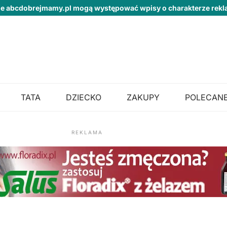
ie abcdobrejmamy.pl mogą występować wpisy o charakterze re
TATA
DZIECKO
ZAKUPY
POLECANE
REKLAMA