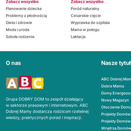
Zobacz wszystko
Zobacz wszystko
Planowanie dziecka
Poród naturalny
Problemy z płodnością
Cesarskie cięcie
Dieta i zdrowie
Wyprawka do szpitala
Moda i uroda
Mama w połogu
Szkoła rodzenia
Laktacja
O nas
Nasze tytu
ABC Dobrej Ma
Dobra Mama
Domy Energoos
Grupa DOBRY DOM to zespół działający
Nowy Magazyn
w sektorze prasowym i internetowym. ABC
Otoczenie Dom
Dobrej Mamy dostarcza rodzicom rzetelnej
Projekty Domów
wiedzy, praktycznych porad i inspiracji.
Projekty Domów
Wnętrza Domó