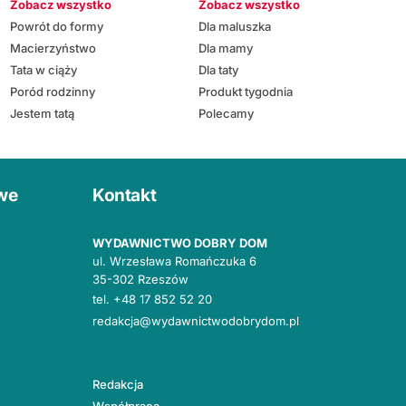
Zobacz wszystko
Zobacz wszystko
Powrót do formy
Dla maluszka
Macierzyństwo
Dla mamy
Tata w ciąży
Dla taty
Poród rodzinny
Produkt tygodnia
Jestem tatą
Polecamy
owe
Kontakt
WYDAWNICTWO DOBRY DOM
ul. Wrzesława Romańczuka 6
35-302 Rzeszów
tel.
+48 17 852 52 20
redakcja@wydawnictwodobrydom.pl
Redakcja
Współpraca