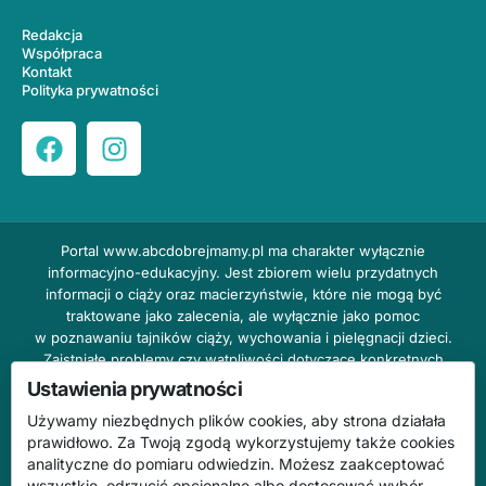
Redakcja
Współpraca
Kontakt
Polityka prywatności
Portal
www.abcdobrejmamy.pl
ma charakter wyłącznie
informacyjno-edukacyjny. Jest zbiorem wielu przydatnych
informacji o ciąży oraz macierzyństwie, które nie mogą być
traktowane jako zalecenia, ale wyłącznie jako pomoc
w poznawaniu tajników ciąży, wychowania i pielęgnacji dzieci.
Zaistniałe problemy czy wątpliwości dotyczące konkretnych
przypadków należy bezzwłocznie konsultować z prowadzącym
Ustawienia prywatności
lekarzem ginekologiem lub innym stosownym specjalistą w danej
Używamy niezbędnych plików cookies, aby strona działała
dziedzinie. DOBRY DOM nie odpowiada za treść reklam,
prawidłowo. Za Twoją zgodą wykorzystujemy także cookies
nie ponosi również żadnych konsekwencji prawnych ani
analityczne do pomiaru odwiedzin. Możesz zaakceptować
odpowiedzialności za następstwa mogące wyniknąć na skutek
wszystkie, odrzucić opcjonalne albo dostosować wybór.