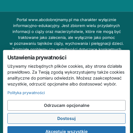
Portal
www.abcdobrejmamy.pl
ma charakter wyłącznie
informacyjno-edukacyjny. Jest zbiorem wielu przydatnych
informacji o ciąży oraz macierzyństwie, które nie mogą być
traktowane jako zalecenia, ale wyłącznie jako pomoc
w poznawaniu tajników ciąży, wychowania i pielęgnacji dzieci.
Zaistniałe problemy czy wątpliwości dotyczące konkretnych
przypadków należy bezzwłocznie konsultować z prowadzącym
Ustawienia prywatności
lekarzem ginekologiem lub innym stosownym specjalistą w danej
Używamy niezbędnych plików cookies, aby strona działała
dziedzinie. DOBRY DOM nie odpowiada za treść reklam,
prawidłowo. Za Twoją zgodą wykorzystujemy także cookies
nie ponosi również żadnych konsekwencji prawnych ani
analityczne do pomiaru odwiedzin. Możesz zaakceptować
odpowiedzialności za następstwa mogące wyniknąć na skutek
wszystkie, odrzucić opcjonalne albo dostosować wybór.
zastosowania podanych informacji bez wcześniejszej konsultacji
z lekarzem.
Polityka prywatności
Na stronie abcdobrejmamy.pl mogą występować wpisy
Odrzucam opcjonalne
o charakterze reklamowym.
Dostosuj
© 2026 ABC Dobrej Mamy. Wszelkie prawa zastrzeżone.
Treści mają charakter informacyjno-edukacyjny i nie zastępują konsultacji
Akceptuję wszystkie