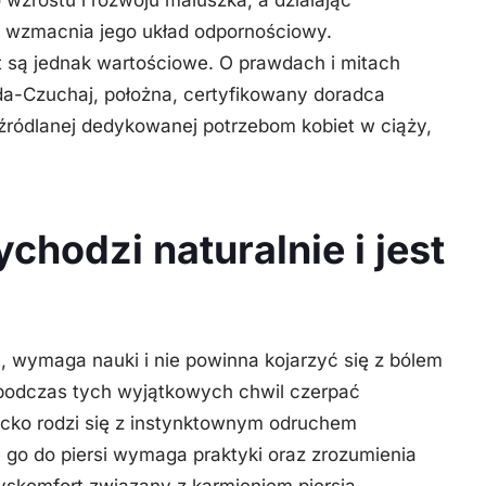
ie wzmacnia jego układ odpornościowy.
t są jednak wartościowe. O prawdach i mitach
a-Czuchaj, położna, certyfikowany doradca
ródlanej dedykowanej potrzebom kobiet w ciąży,
chodzi naturalnie i jest
, wymaga nauki i nie powinna kojarzyć się z bólem
 podczas tych wyjątkowych chwil czerpać
cko rodzi się z instynktownym odruchem
e go do piersi wymaga praktyki oraz zrozumienia
yskomfort związany
z karmieniem piersią