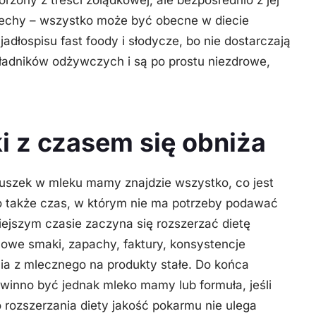
orzony z treści żołądkowej, ale bezpośrednio z jej
zechy
– wszystko może być obecne w diecie
adłospisu fast foody i słodycze, bo nie dostarczają
adników odżywczych i są po prostu niezdrowe
,
 z czasem się obniża
uszek w mleku mamy znajdzie wszystko, co jest
o także czas, w którym nie ma potrzeby podawać
ejszym czasie zaczyna się rozszerzać dietę
we smaki, zapachy, faktury, konsystencje
ia z mlecznego na produkty stałe. Do końca
winno być jednak mleko mamy lub formuła, jeśli
o rozszerzania diety jakość pokarmu nie ulega