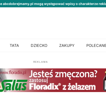
ie abcdobrejmamy.pl mogą występować wpisy o charakterze re
TATA
DZIECKO
ZAKUPY
POLECANE
REKLAMA