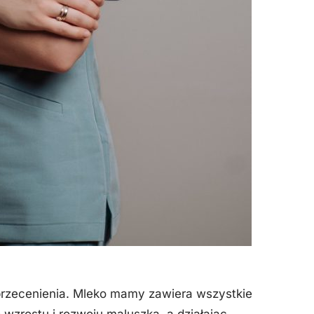
o przecenienia. Mleko mamy zawiera wszystkie
wzrostu i rozwoju maluszka, a działając