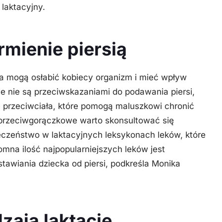
 laktacyjny.
mienie piersią
ka mogą osłabić kobiecy organizm i mieć wpływ
e nie są przeciwskazaniami do podawania piersi,
ę przeciwciała, które pomogą maluszkowi chronić
i przeciwgorączkowe warto skonsultować się
eczeństwo w laktacyjnych leksykonach leków, które
mna ilość najpopularniejszych leków jest
awiania dziecka od piersi
, podkreśla Monika
zają laktację