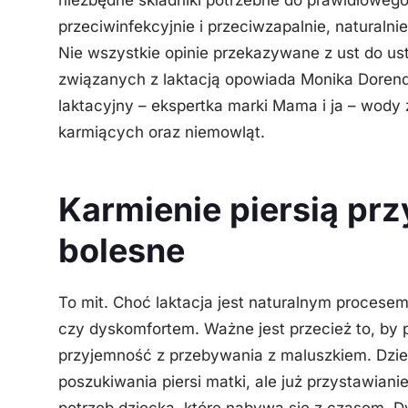
przeciwinfekcyjnie i przeciwzapalnie, naturaln
Nie wszystkie opinie przekazywane z ust do us
związanych z laktacją opowiada Monika Dorend
laktacyjny – ekspertka marki
Mama i ja
– wody ź
karmiących oraz niemowląt.
Karmienie piersią przy
bolesne
To mit. Choć laktacja jest naturalnym procesem
czy dyskomfortem. Ważne jest przecież to, by
przyjemność z przebywania z maluszkiem. Dzie
poszukiwania piersi matki, ale już przystawiani
potrzeb dziecka, które nabywa się z czasem.
D