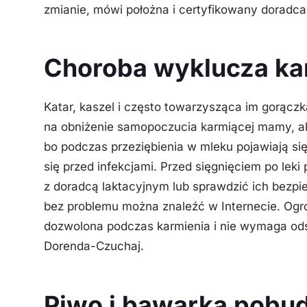
zmianie
, mówi położna i certyfikowany doradca
Choroba wyklucza kar
Katar, kaszel i często towarzysząca im gorącz
na obniżenie samopoczucia karmiącej mamy, al
bo podczas przeziębienia w mleku pojawiają si
się przed infekcjami.
Przed sięgnięciem po lek
z doradcą laktacyjnym lub sprawdzić ich bezpi
bez problemu można znaleźć w Internecie. Ogro
dozwolona podczas karmienia i nie wymaga odst
Dorenda-Czuchaj.
Piwo i bawarka pobud