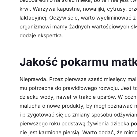
bezpośrednio na skład mleka, bo ten nie jest tw
krwi.
Warzywa kapustne, nowalijki, cytrusy, or
laktacyjnej. Oczywiście, warto wyeliminować z j
organizmowi mamy żadnych wartościowych skł
dodaje ekspertka.
Jakość pokarmu matki
Nieprawda. Przez pierwsze sześć miesięcy mal
mu potrzebne do prawidłowego rozwoju. Jest t
dziecku wody, nawet w trakcie upałów.
W późni
malucha o nowe produkty, by mógł poznawać no
i przygotować się do zmiany sposobu odżywian
pierwszego roku podstawą żywienia dziecka po
nie jest karmione piersią. Warto dodać, że mim