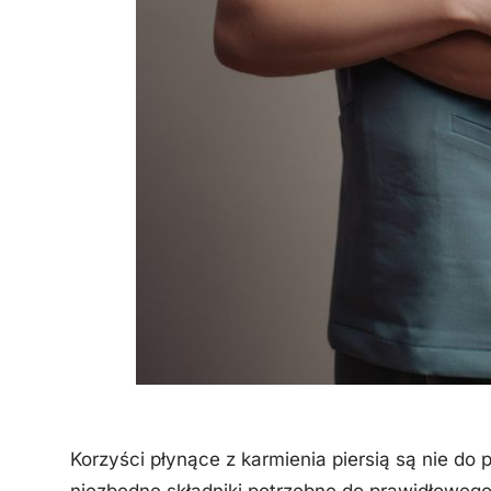
Korzyści płynące z karmienia piersią są nie d
niezbędne składniki potrzebne do prawidłowego 