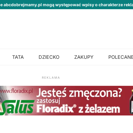
ie abcdobrejmamy.pl mogą występować wpisy o charakterze re
TATA
DZIECKO
ZAKUPY
POLECANE
REKLAMA