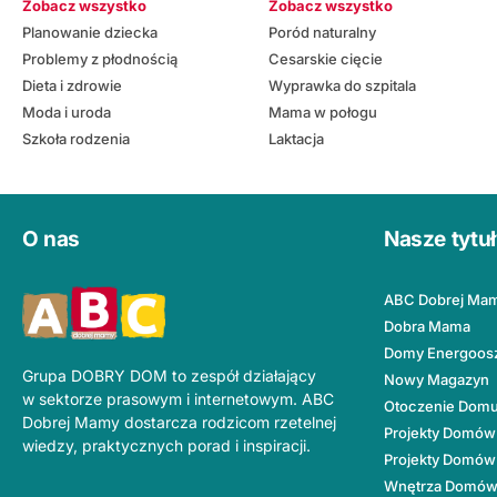
Zobacz wszystko
Zobacz wszystko
Planowanie dziecka
Poród naturalny
Problemy z płodnością
Cesarskie cięcie
Dieta i zdrowie
Wyprawka do szpitala
Moda i uroda
Mama w połogu
Szkoła rodzenia
Laktacja
O nas
Nasze tytu
ABC Dobrej Ma
Dobra Mama
Domy Energoos
Grupa DOBRY DOM to zespół działający
Nowy Magazyn
w sektorze prasowym i internetowym. ABC
Otoczenie Dom
Dobrej Mamy dostarcza rodzicom rzetelnej
Projekty Domów
wiedzy, praktycznych porad i inspiracji.
Projekty Domów
Wnętrza Domó