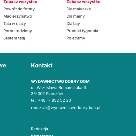
Zobacz wszystko
Zobacz wszystko
Powrót do formy
Dla maluszka
Macierzyństwo
Dla mamy
Tata w ciąży
Dla taty
Poród rodzinny
Produkt tygodnia
Jestem tatą
Polecamy
owe
Kontakt
WYDAWNICTWO DOBRY DOM
ul. Wrzesława Romańczuka 6
35-302 Rzeszów
tel.
+48 17 852 52 20
redakcja@wydawnictwodobrydom.pl
Redakcja
Współpraca