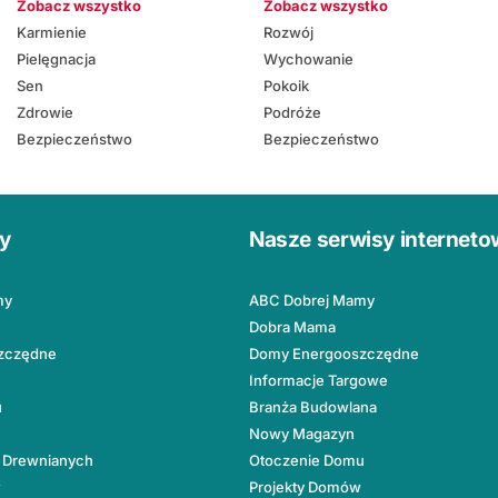
Zobacz wszystko
Zobacz wszystko
Karmienie
Rozwój
Pielęgnacja
Wychowanie
Sen
Pokoik
Zdrowie
Podróże
Bezpieczeństwo
Bezpieczeństwo
ły
Nasze serwisy internet
my
ABC Dobrej Mamy
Dobra Mama
zczędne
Domy Energooszczędne
Informacje Targowe
u
Branża Budowlana
Nowy Magazyn
 Drewnianych
Otoczenie Domu
w
Projekty Domów