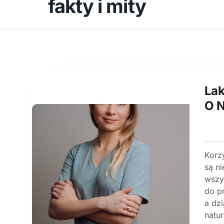
fakty i mity
Lak
O N
Korzy
są n
wszy
do p
a dzi
natu