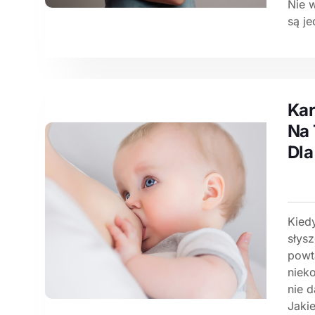
Nie 
są je
Kar
Na
Dla
Kied
słysz
powt
niek
nie 
Jakie