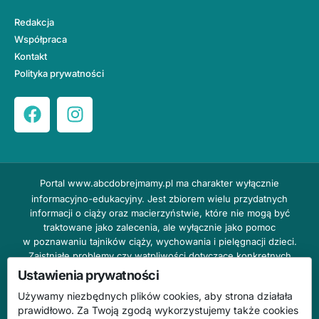
Redakcja
Współpraca
Kontakt
Polityka prywatności
Portal
www.abcdobrejmamy.pl
ma charakter wyłącznie
informacyjno-edukacyjny. Jest zbiorem wielu przydatnych
informacji o ciąży oraz macierzyństwie, które nie mogą być
traktowane jako zalecenia, ale wyłącznie jako pomoc
w poznawaniu tajników ciąży, wychowania i pielęgnacji dzieci.
Zaistniałe problemy czy wątpliwości dotyczące konkretnych
przypadków należy bezzwłocznie konsultować z prowadzącym
Ustawienia prywatności
lekarzem ginekologiem lub innym stosownym specjalistą w danej
Używamy niezbędnych plików cookies, aby strona działała
dziedzinie. DOBRY DOM nie odpowiada za treść reklam,
prawidłowo. Za Twoją zgodą wykorzystujemy także cookies
nie ponosi również żadnych konsekwencji prawnych ani