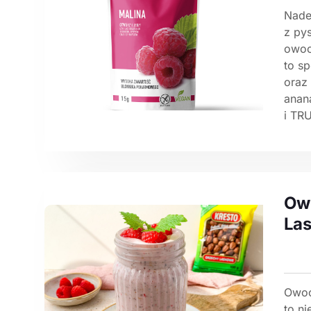
Nade
z py
owoc
to s
oraz
anan
i TR
Owo
La
Owoc
to n