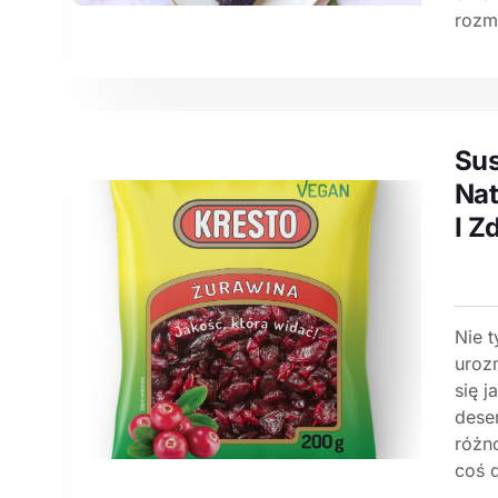
rozmi
Sus
Nat
I Z
Nie 
uroz
się 
dese
różn
coś d