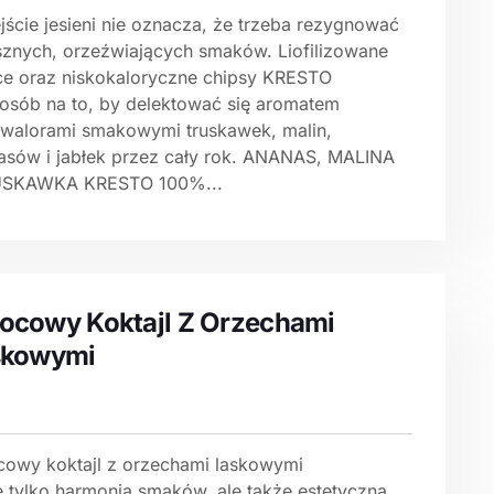
jście jesieni nie oznacza, że trzeba rezygnować
sznych, orzeźwiających smaków. Liofilizowane
e oraz niskokaloryczne chipsy KRESTO
posób na to, by delektować się aromatem
 walorami smakowymi truskawek, malin,
asów i jabłek przez cały rok. ANANAS, MALINA
USKAWKA KRESTO 100%...
cowy Koktajl Z Orzechami
skowymi
owy koktajl z orzechami laskowymi
ie tylko harmonia smaków, ale także estetyczna