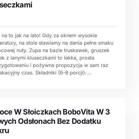
useczkami
 na to jak na lato! Gdy za oknem wysokie
eratury, na stole stawiamy na dania pełne smaku
ocowej nuty. Zupa na bazie truskawek, gruszek
łek z lanymi kluseczkami to lekka, prosta
zygotowaniu i pożywna propozycja w sam raz
kacyjny czas. Składniki (6-8 porcji):...
ce W Słoiczkach BoboVita W 3
wych Odsłonach Bez Dodatku
kru