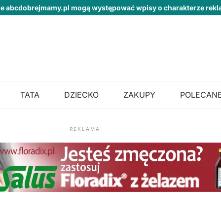
ie abcdobrejmamy.pl mogą występować wpisy o charakterze re
TATA
DZIECKO
ZAKUPY
POLECANE
REKLAMA