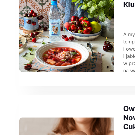
Kl
A my
temp
i ow
i jab
w pr
na wa
Owo
No
Cu