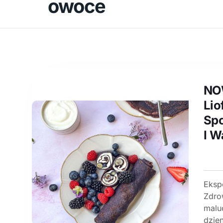
owoce
NOW
Lio
Sp
I W
Eksp
Zdro
malu
dzien