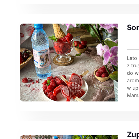
So
Lato 
z tru
do w
arom
w upa
Mama 
Zu