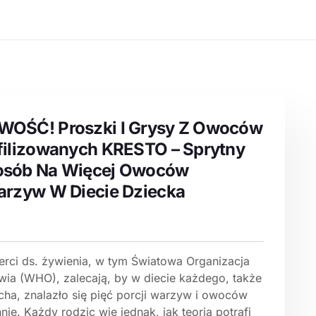
OŚĆ! Proszki I Grysy Z Owoców
filizowanych KRESTO – Sprytny
osób Na Więcej Owoców
arzyw W Diecie Dziecka
erci ds. żywienia, w tym Światowa Organizacja
wia (WHO), zalecają, by w diecie każdego, także
cha, znalazło się pięć porcji warzyw i owoców
nie. Każdy rodzic wie jednak, jak teoria potrafi