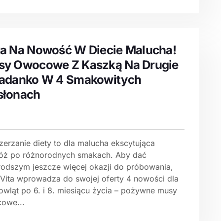
a Na Nowość W Diecie Malucha!
y Owocowe Z Kaszką Na Drugie
iadanko W 4 Smakowitych
słonach
zerzanie diety to dla malucha ekscytująca
óż po różnorodnych smakach. Aby dać
łodszym jeszcze więcej okazji do próbowania,
Vita wprowadza do swojej oferty 4 nowości dla
owląt po 6. i 8. miesiącu życia – pożywne musy
owe...