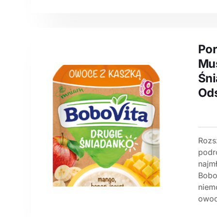
Por
Mus
Śn
Od
Rozs
podr
najm
Bobo
niem
owoc