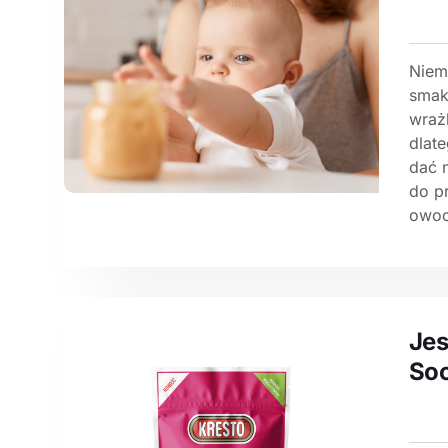
Niem
smak
wraż
dlat
dać 
do p
owoc
Jes
Soc