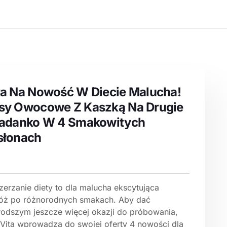
a Na Nowość W Diecie Malucha!
y Owocowe Z Kaszką Na Drugie
iadanko W 4 Smakowitych
słonach
zerzanie diety to dla malucha ekscytująca
óż po różnorodnych smakach. Aby dać
łodszym jeszcze więcej okazji do próbowania,
Vita wprowadza do swojej oferty 4 nowości dla