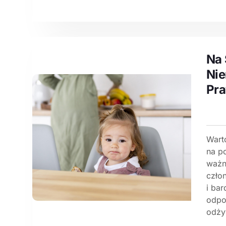
Na 
Nie
Pra
Wart
na po
ważn
czło
i bar
odpo
odży