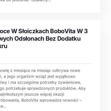
ce W Słoiczkach BoboVita W 3
wych Odsłonach Bez Dodatku
kru
owlę z miesiąca na miesiąc odkrywa nowe
i, a jego organizm wciąż jest wyjątkowo
liwy i ma szczególne potrzeby żywieniowe,
ego potrzebuje sprawdzonych produktów. Aby
najmłodszym jeszcze więcej okazji
róbowania, BoboVita wprowadza nowości –
e...