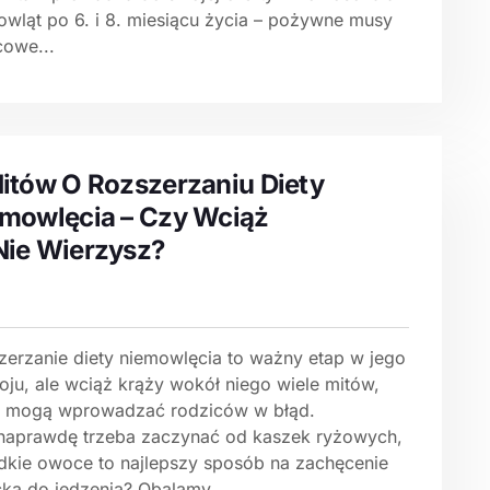
owląt po 6. i 8. miesiącu życia – pożywne musy
owe...
itów O Rozszerzaniu Diety
mowlęcia – Czy Wciąż
ie Wierzysz?
zerzanie diety niemowlęcia to ważny etap w jego
oju, ale wciąż krąży wokół niego wiele mitów,
e mogą wprowadzać rodziców w błąd.
naprawdę trzeba zaczynać od kaszek ryżowych,
odkie owoce to najlepszy sposób na zachęcenie
cka do jedzenia? Obalamy...