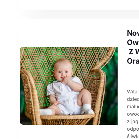
Now
Ow
Z W
Ora
Witam
dzie
malu
owoc
z ja
odpo
śliwk