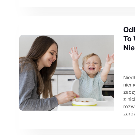
Odk
To 
Ni
Nied
niem
zacz
z nic
rozw
zarów