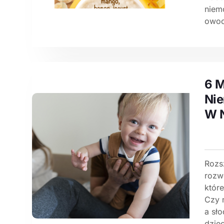
niem
owoc
6 M
Nie
W N
Rozs
rozw
któr
Czy 
a sł
dzie