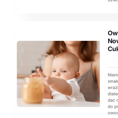
Owo
No
Cu
Niem
smak
wraż
dlat
dać 
do p
owoc