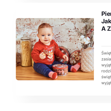
Pie
Jak
A Z
Świę
zasi
wyją
rodzi
świą
wyją