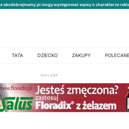
ie abcdobrejmamy.pl mogą występować wpisy o charakterze re
TATA
DZIECKO
ZAKUPY
POLECANE
REKLAMA