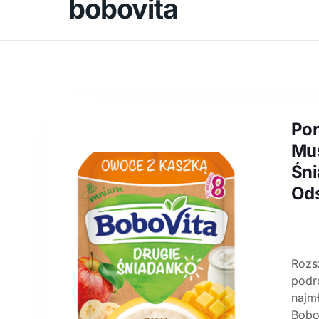
bobovita
Por
Mus
Śn
Od
Rozs
podr
najm
Bobo