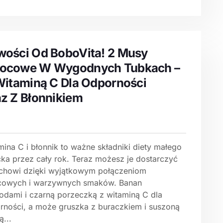
ości Od BoboVita! 2 Musy
ocowe W Wygodnych Tubkach –
itaminą C Dla Odporności
z Z Błonnikiem
ina C i błonnik to ważne składniki diety małego
cka przez cały rok. Teraz możesz je dostarczyć
chowi dzięki wyjątkowym połączeniom
owych i warzywnych smaków. Banan
godami i czarną porzeczką z witaminą C dla
rności, a może gruszka z buraczkiem i suszoną
ą...