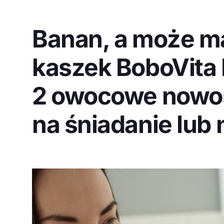
Banan, a może ma
kaszek BoboVit
2 owocowe nowoś
na śniadanie lub 