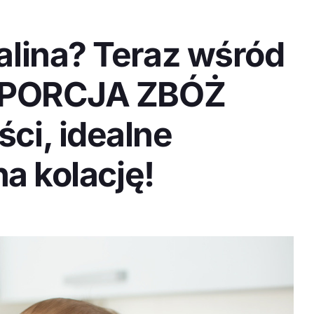
lina? Teraz wśród
a PORCJA ZBÓŻ
ci, idealne
na kolację!