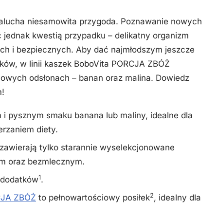
 malucha niesamowita przygoda. Poznawanie nowych
 jednak kwestią przypadku – delikatny organizm
ch i bezpiecznych. Aby dać najmłodszym jeszcze
ków, w linii kaszek BoboVita PORCJA ZBÓŻ
owych odsłonach – banan oraz malina. Dowiedz
m!
 i pysznym smaku banana lub maliny, idealne dla
erzaniem diety.
i zawierają tylko starannie wyselekcjonowane
nym oraz bezmlecznym.
1
h dodatków
.
2
CJA ZBÓŻ
to pełnowartościowy posiłek
, idealny dla