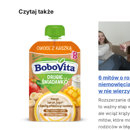
Czytaj także
6 mitów o ro
niemowlęcia
w nie wierz
Rozszerzanie d
to ważny etap 
ale wciąż krąży
mitów, które 
rodziców w błą