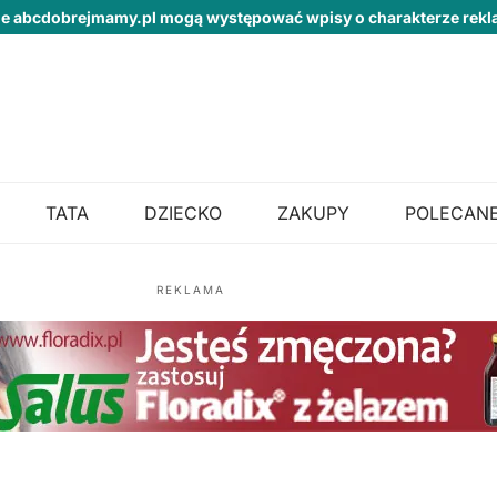
ie abcdobrejmamy.pl mogą występować wpisy o charakterze re
TATA
DZIECKO
ZAKUPY
POLECANE
REKLAMA