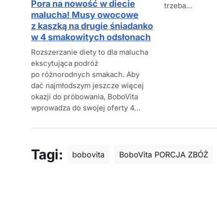
Pora na nowość w diecie
trzeba…
malucha! Musy owocowe
z kaszką na drugie śniadanko
w 4 smakowitych odsłonach
Rozszerzanie diety to dla malucha
ekscytująca podróż
po różnorodnych smakach. Aby
dać najmłodszym jeszcze więcej
okazji do próbowania, BoboVita
wprowadza do swojej oferty 4…
Tagi:
bobovita
BoboVita PORCJA ZBÓŻ