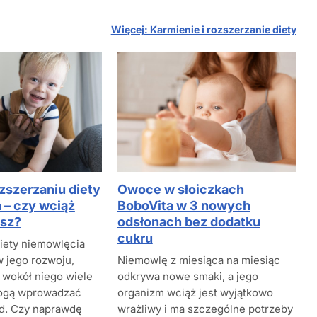
Więcej: Karmienie i rozszerzanie diety
zszerzaniu diety
Owoce w słoiczkach
 – czy wciąż
BoboVita w 3 nowych
ysz?
odsłonach bez dodatku
cukru
iety niemowlęcia
w jego rozwoju,
Niemowlę z miesiąca na miesiąc
 wokół niego wiele
odkrywa nowe smaki, a jego
mogą wprowadzać
organizm wciąż jest wyjątkowo
d. Czy naprawdę
wrażliwy i ma szczególne potrzeby