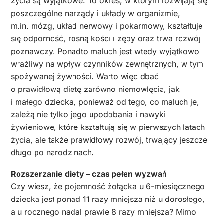
życia są wyjątkowe. To okres, w którym rozwijają się
poszczególne narządy i układy w organizmie,
m.in. mózg, układ nerwowy i pokarmowy, kształtuje
się odporność, rosną kości i zęby oraz trwa rozwój
poznawczy. Ponadto maluch jest wtedy wyjątkowo
wrażliwy na wpływ czynników zewnętrznych, w tym
spożywanej żywności. Warto więc dbać
o prawidłową dietę zarówno niemowlęcia, jak
i małego dziecka, ponieważ od tego, co maluch je,
zależą nie tylko jego upodobania i nawyki
żywieniowe, które kształtują się w pierwszych latach
życia, ale także prawidłowy rozwój, trwający jeszcze
długo po narodzinach.
Rozszerzanie diety – czas pełen wyzwań
Czy wiesz, że pojemność żołądka u 6-miesięcznego
dziecka jest ponad 11 razy mniejsza niż u dorosłego,
a u rocznego nadal prawie 8 razy mniejsza? Mimo