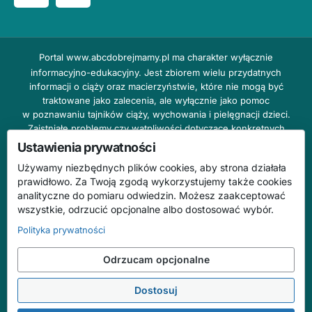
Portal
www.abcdobrejmamy.pl
ma charakter wyłącznie
informacyjno-edukacyjny. Jest zbiorem wielu przydatnych
informacji o ciąży oraz macierzyństwie, które nie mogą być
traktowane jako zalecenia, ale wyłącznie jako pomoc
w poznawaniu tajników ciąży, wychowania i pielęgnacji dzieci.
Zaistniałe problemy czy wątpliwości dotyczące konkretnych
przypadków należy bezzwłocznie konsultować z prowadzącym
Ustawienia prywatności
lekarzem ginekologiem lub innym stosownym specjalistą w danej
Używamy niezbędnych plików cookies, aby strona działała
dziedzinie. DOBRY DOM nie odpowiada za treść reklam,
prawidłowo. Za Twoją zgodą wykorzystujemy także cookies
nie ponosi również żadnych konsekwencji prawnych ani
analityczne do pomiaru odwiedzin. Możesz zaakceptować
odpowiedzialności za następstwa mogące wyniknąć na skutek
wszystkie, odrzucić opcjonalne albo dostosować wybór.
zastosowania podanych informacji bez wcześniejszej konsultacji
z lekarzem.
Polityka prywatności
Na stronie abcdobrejmamy.pl mogą występować wpisy
Odrzucam opcjonalne
o charakterze reklamowym.
Dostosuj
© 2026 ABC Dobrej Mamy. Wszelkie prawa zastrzeżone.