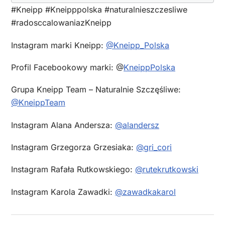
#Kneipp #Kneipppolska #naturalnieszczesliwe
#radosccalowaniazKneipp
Instagram marki Kneipp:
@Kneipp_Polska
Profil Facebookowy marki: @
KneippPolska
Grupa Kneipp Team – Naturalnie Szczęśliwe:
@KneippTeam
Instagram Alana Andersza:
@alandersz
Instagram Grzegorza Grzesiaka:
@gri_cori
Instagram Rafała Rutkowskiego:
@rutekrutkowski
Instagram Karola Zawadki:
@zawadkakarol