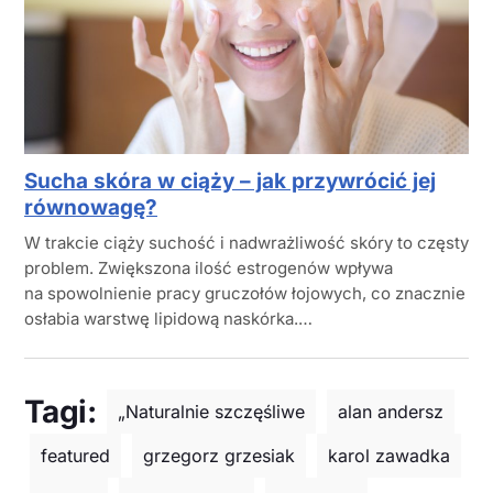
Sucha skóra w ciąży – jak przywrócić jej
równowagę?
W trakcie ciąży suchość i nadwrażliwość skóry to częsty
problem. Zwiększona ilość estrogenów wpływa
na spowolnienie pracy gruczołów łojowych, co znacznie
osłabia warstwę lipidową naskórka.…
Tagi:
„Naturalnie szczęśliwe
alan andersz
featured
grzegorz grzesiak
karol zawadka