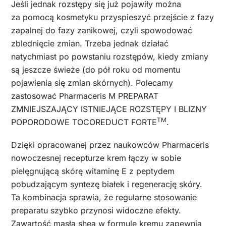
Jeśli jednak rozstępy się już pojawiły można
za pomocą kosmetyku przyspieszyć przejście z fazy
zapalnej do fazy zanikowej, czyli spowodować
zblednięcie zmian. Trzeba jednak działać
natychmiast po powstaniu rozstępów, kiedy zmiany
są jeszcze świeże (do pół roku od momentu
pojawienia się zmian skórnych). Polecamy
zastosować Pharmaceris M PREPARAT
ZMNIEJSZAJĄCY ISTNIEJĄCE ROZSTĘPY I BLIZNY
TM
POPORODOWE TOCOREDUCT FORTE
.
Dzięki opracowanej przez naukowców Pharmaceris
nowoczesnej recepturze krem łączy w sobie
pielęgnującą skórę witaminę E z peptydem
pobudzającym syntezę białek i regenerację skóry.
Ta kombinacja sprawia, że regularne stosowanie
preparatu szybko przynosi widoczne efekty.
Zawartość masła shea w formule kremu zapewnia