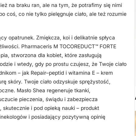
eż na braku ran, ale na tym, że potrafimy się nimi
 coś, co nie tylko pielęgnuje ciało, ale też rozumie
cy opatrunek. Zmiękcza, koi i delikatnie spłyca
wrażliwości. Pharmaceris M TOCOREDUCT™ FORTE
pia, stworzona dla kobiet, które zasługują
odzie i wtedy, gdy po prostu czujesz, że Twoje ciało
nikom – jak Repair–peptid i witamina E – krem
rę skóry. Twoje ciało odzyskuje sprężystość,
doczne. Masło Shea regeneruje tkanki,
uczucie pieczenia, świądu i zabezpiecza
 skutecznie i pod opieką nauki – produkt
inekologów i posiadający pozytywną opinię
.