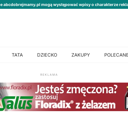
ie abcdobrejmamy.pl mogą występować wpisy o charakterze re
TATA
DZIECKO
ZAKUPY
POLECANE
REKLAMA