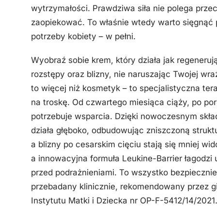
wytrzymałości. Prawdziwa siła nie polega przeci
zaopiekować. To właśnie wtedy warto sięgnąć po
potrzeby kobiety – w pełni.
Wyobraź sobie krem, który działa jak regenerują
rozstępy oraz blizny, nie naruszając Twojej 
to więcej niż kosmetyk – to specjalistyczna tera
na troskę. Od czwartego miesiąca ciąży, po por
potrzebuje wsparcia. Dzięki nowoczesnym skład
działa głęboko, odbudowując zniszczoną struktu
a blizny po cesarskim cięciu stają się mniej wi
a innowacyjna formuła Leukine-Barrier łagodzi 
przed podrażnieniami. To wszystko bezpiecznie,
przebadany klinicznie, rekomendowany przez g
Instytutu Matki i Dziecka nr OP-F-5412/14/2021