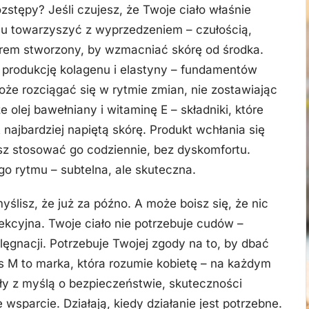
ozstępy? Jeśli czujesz, że Twoje ciało właśnie
u towarzyszyć z wyprzedzeniem – czułością,
rem stworzony, by wzmacniać skórę od środka.
 produkcję kolagenu i elastyny – fundamentów
 może rozciągać się w rytmie zmian, nie zostawiając
 olej bawełniany i witaminę E – składniki, które
najbardziej napiętą skórę. Produkt wchłania się
sz stosować go codziennie, bez dyskomfortu.
go rytmu – subtelna, ale skuteczna.
lisz, że już za późno. A może boisz się, że nic
fekcyjna. Twoje ciało nie potrzebuje cudów –
elęgnacji. Potrzebuje Twojej zgody na to, by dbać
is M to marka, która rozumie kobietę – na każdym
tały z myślą o bezpieczeństwie, skuteczności
e wsparcie. Działają, kiedy działanie jest potrzebne.