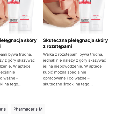
ielęgnacja skóry
Skuteczna pielęgnacja skóry
i
z rozstępami
pami bywa trudna,
Walka z rozstępami bywa trudna,
eży z góry skazywać
jednak nie należy z góry skazywać
dzenie. W aptece
jej na niepowodzenie. W aptece
ecjalnie
kupić można specjalnie
co ważne –
opracowane i co ważne –
ki na tego…
skuteczne środki na tego…
ris
Pharmaceris M