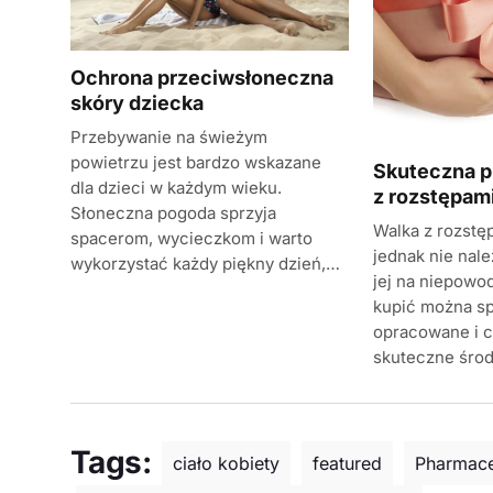
Ochrona przeciwsłoneczna
skóry dziecka
Przebywanie na świeżym
powietrzu jest bardzo wskazane
Skuteczna p
dla dzieci w każdym wieku.
z rozstępam
Słoneczna pogoda sprzyja
Walka z rozstę
spacerom, wycieczkom i warto
jednak nie nal
wykorzystać każdy piękny dzień,…
jej na niepowo
kupić można sp
opracowane i 
skuteczne środ
Tags:
ciało kobiety
featured
Pharmace