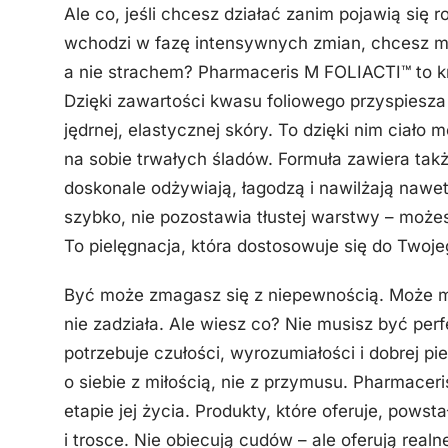
Ale co, jeśli chcesz działać zanim pojawią się r
wchodzi w fazę intensywnych zmian, chcesz m
a nie strachem? Pharmaceris M FOLIACTI™ to k
Dzięki zawartości kwasu foliowego przyspiesza
jędrnej, elastycznej skóry. To dzięki nim ciało
na sobie trwałych śladów. Formuła zawiera także
doskonale odżywiają, łagodzą i nawilżają nawet 
szybko, nie pozostawia tłustej warstwy – może
To pielęgnacja, która dostosowuje się do Twoje
Być może zmagasz się z niepewnością. Może myś
nie zadziała. Ale wiesz co? Nie musisz być per
potrzebuje czułości, wyrozumiałości i dobrej pi
o siebie z miłością, nie z przymusu. Pharmacer
etapie jej życia. Produkty, które oferuje, pows
i trosce. Nie obiecują cudów – ale oferują realn