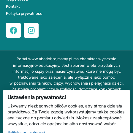
Kontakt
Polityka prywatności
Portal
www.abcdobrejmamy.pl
ma charakter wyłącznie
informacyjno-edukacyjny. Jest zbiorem wielu przydatnych
informacji o ciąży oraz macierzyństwie, które nie mogą być
traktowane jako zalecenia, ale wyłącznie jako pomoc
w poznawaniu tajników ciąży, wychowania i pielęgnacji dzieci.
Zaistniałe problemy czy wątpliwości dotyczące konkretnych
przypadków należy bezzwłocznie konsultować z prowadzącym
Ustawienia prywatności
lekarzem ginekologiem lub innym stosownym specjalistą w danej
Używamy niezbędnych plików cookies, aby strona działała
dziedzinie. DOBRY DOM nie odpowiada za treść reklam,
prawidłowo. Za Twoją zgodą wykorzystujemy także cookies
nie ponosi również żadnych konsekwencji prawnych ani
analityczne do pomiaru odwiedzin. Możesz zaakceptować
odpowiedzialności za następstwa mogące wyniknąć na skutek
wszystkie, odrzucić opcjonalne albo dostosować wybór.
zastosowania podanych informacji bez wcześniejszej konsultacji
z lekarzem.
Polityka prywatności