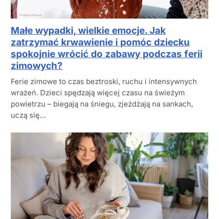
Małe wypadki, wielkie emocje. Jak
zatrzymać krwawienie i pomóc dziecku
spokojnie wrócić do zabawy podczas ferii
zimowych?
Ferie zimowe to czas beztroski, ruchu i intensywnych
wrażeń. Dzieci spędzają więcej czasu na świeżym
powietrzu – biegają na śniegu, zjeżdżają na sankach,
uczą się…