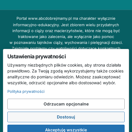
Portal
www.abcdobrejmamy.pl
ma charakter wyłącznie
informacyjno-edukacyjny. Jest zbiorem wielu przydatnych
informacji o ciąży oraz macierzyństwie, które nie mogą być
traktowane jako zalecenia, ale wyłącznie jako pomoc
w poznawaniu tajników ciąży, wychowania i pielęgnacji dzieci.
Zaistniałe problemy czy wątpliwości dotyczące konkretnych
przypadków należy bezzwłocznie konsultować z prowadzącym
Ustawienia prywatności
lekarzem ginekologiem lub innym stosownym specjalistą w danej
Używamy niezbędnych plików cookies, aby strona działała
dziedzinie. DOBRY DOM nie odpowiada za treść reklam,
prawidłowo. Za Twoją zgodą wykorzystujemy także cookies
nie ponosi również żadnych konsekwencji prawnych ani
analityczne do pomiaru odwiedzin. Możesz zaakceptować
odpowiedzialności za następstwa mogące wyniknąć na skutek
wszystkie, odrzucić opcjonalne albo dostosować wybór.
zastosowania podanych informacji bez wcześniejszej konsultacji
z lekarzem.
Polityka prywatności
Na stronie abcdobrejmamy.pl mogą występować wpisy
Odrzucam opcjonalne
o charakterze reklamowym.
Dostosuj
© 2026 ABC Dobrej Mamy. Wszelkie prawa zastrzeżone.
Treści mają charakter informacyjno-edukacyjny i nie zastępują konsultacji
Akceptuję wszystkie