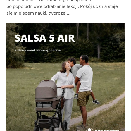
po popołudniowe odrabianie lekcji. Pokój ucznia staje
się miejscem nauki, twórczej…