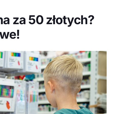
a za 50 złotych?
iwe!