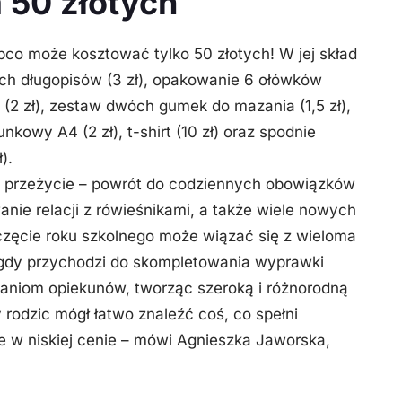
 50 złotych
o może kosztować tylko 50 złotych! W jej skład
ych długopisów (3 zł), opakowanie 6 ołówków
(2 zł), zestaw dwóch gumek do mazania (1,5 zł),
sunkowy A4 (2 zł), t-shirt (10 zł) oraz spodnie
).
ne przeżycie – powrót do codziennych obowiązków
ie relacji z rówieśnikami, a także wiele nowych
zęcie roku szkolnego może wiązać się z wieloma
 gdy przychodzi do skompletowania wyprawki
aniom opiekunów, tworząc szeroką i różnorodną
rodzic mógł łatwo znaleźć coś, co spełni
e w niskiej cenie – mówi Agnieszka Jaworska,