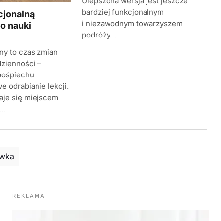
Ulepszona wersja jest jeszcze
bardziej funkcjonalnym
cjonalną
i niezawodnym towarzyszem
o nauki
podróży…
ny to czas zmian
zienności –
pośpiechu
e odrabianie lekcji.
taje się miejscem
j…
wka
REKLAMA