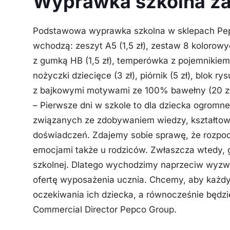
Wyprawka szkolna za
Podstawowa wyprawka szkolna w sklepach Pepc
wchodzą: zeszyt A5 (1,5 zł), zestaw 8 kolorow
z gumką HB (1,5 zł), temperówka z pojemnikiem 
nożyczki dziecięce (3 zł), piórnik (5 zł), blok ry
z bajkowymi motywami ze 100% bawełny (20 zł
– Pierwsze dni w szkole to dla dziecka ogrom
związanych ze zdobywaniem wiedzy, kształtowan
doświadczeń. Zdajemy sobie sprawę, że rozpoc
emocjami także u rodziców. Zwłaszcza wtedy,
szkolnej. Dlatego wychodzimy naprzeciw wyzw
ofertę wyposażenia ucznia. Chcemy, aby każdy 
oczekiwania ich dziecka, a równocześnie będzi
Commercial Director Pepco Group.