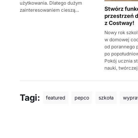
użytkowania. Dlatego dużym
Stwórz funk
zainteresowaniem cieszą…
przestrzeń d
z Costway!
Nowy rok szkol
w domowej cod
od porannego 
po popołudniow
Pokój ucznia s
nauki, twórcze
Tagi:
featured
pepco
szkoła
wypra