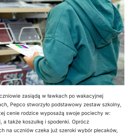
czniowie zasiądą w ławkach po wakacyjnej
icach, Pepco stworzyło podstawowy zestaw szkolny,
tej cenie rodzice wyposażą swoje pociechy w:
i, a także koszulkę i spodenki. Oprócz
h na uczniów czeka już szeroki wybór plecaków,