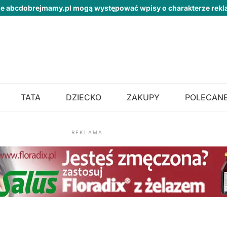
ie abcdobrejmamy.pl mogą występować wpisy o charakterze re
TATA
DZIECKO
ZAKUPY
POLECANE
REKLAMA