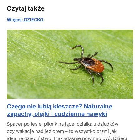
Czytaj także
Więcej: DZIECKO
Czego nie lubią kleszcze? Naturalne
zapachy, olejki i codzienne nawyki
Spacer po lesie, piknik na łące, działka u dziadków
czy wakacje nad jeziorem – to wszystko brzmi jak
idealne dzieciństwo. I tak właśnie powinno być. Dzieci