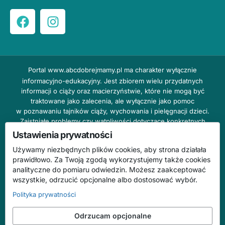
Portal
www.abcdobrejmamy.pl
ma charakter wyłącznie
informacyjno-edukacyjny. Jest zbiorem wielu przydatnych
informacji o ciąży oraz macierzyństwie, które nie mogą być
traktowane jako zalecenia, ale wyłącznie jako pomoc
w poznawaniu tajników ciąży, wychowania i pielęgnacji dzieci.
Zaistniałe problemy czy wątpliwości dotyczące konkretnych
przypadków należy bezzwłocznie konsultować z prowadzącym
Ustawienia prywatności
lekarzem ginekologiem lub innym stosownym specjalistą w danej
Używamy niezbędnych plików cookies, aby strona działała
dziedzinie. DOBRY DOM nie odpowiada za treść reklam,
prawidłowo. Za Twoją zgodą wykorzystujemy także cookies
nie ponosi również żadnych konsekwencji prawnych ani
analityczne do pomiaru odwiedzin. Możesz zaakceptować
odpowiedzialności za następstwa mogące wyniknąć na skutek
wszystkie, odrzucić opcjonalne albo dostosować wybór.
zastosowania podanych informacji bez wcześniejszej konsultacji
z lekarzem.
Polityka prywatności
Na stronie abcdobrejmamy.pl mogą występować wpisy
Odrzucam opcjonalne
o charakterze reklamowym.