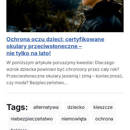
Ochrona oczu dzieci: certyfikowane
okulary przeciwsłoneczne –
nie tylko na lato!
W poniższym artykule poruszymy kwestie: Dlaczego
wzrok dziecka powinien być chroniony przez cały rok?
Przeciwsłoneczne okulary jesienią i zimą – konieczność,
czy moda? Bezpieczeństwo…
Tags:
alternatywa
dziecko
kleszcze
niebezpieczeństwo
niemowlęta
ochrona