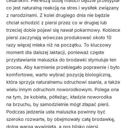
cesarskim. Pierwszą dobę maluch będzie przesypiał
co jest naturalną reakcją na stres i wysiłek związany
z narodzinami. Z kolei drugiego dnia nie będzie
chciał schodzić z piersi przez co w drugiej lub
trzeciej dobie pojawi się nawał pokarmowy. Kobiece
piersi zaczynają wówczas produkować około 10
razy więcej mleka niż na początku. To kluczowy
moment dla dalszej laktacji, ponieważ częste
przystawianie maluszka do brodawki stymuluje ten
proces. Aby karmienie przebiegało poprawnie i było
komfortowe, warto wybrać pozycję biologiczną,
która sprzyja naturalnemu odruchowi ssania, a także
wielu innym odruchom noworodkowym. Polega ona
na tym, że kobieta, półleżąc, kładzie noworodka
na brzuchu, by samodzielnie mógł złapać pierś.
Podczas jedzenia usta maluszka powinny być
szeroko rozwarte, by obejmowały całą brodawkę,
dolna warga wywinięta, a nos blisko piersi,