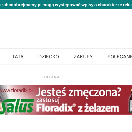
ie abcdobrejmamy.pl mogą występować wpisy o charakterze re
TATA
DZIECKO
ZAKUPY
POLECANE
REKLAMA