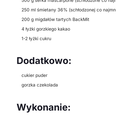
500 g serka mascarpone (schłodzone co najm
250 ml śmietany 36% (schłodzonej co najmni
200 g migdałów tartych BackMit
4 łyżki gorzkiego kakao
1-2 łyżki cukru
Dodatkowo:
cukier puder
gorzka czekolada
Wykonanie: