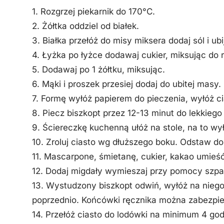
1. Rozgrzej piekarnik do 170°C.
2. Żółtka oddziel od białek.
3. Białka przełóż do misy miksera dodaj sól i ub
4. Łyżka po łyżce dodawaj cukier, miksując do 
5. Dodawaj po 1 żółtku, miksując.
6. Mąki i proszek przesiej dodaj do ubitej masy
7. Formę wyłóż papierem do pieczenia, wyłóż c
8. Piecz biszkopt przez 12-13 minut do lekkiego
9. Ściereczkę kuchenną ułóż na stole, na to wył
10. Zroluj ciasto wg dłuższego boku. Odstaw d
11. Mascarpone, śmietanę, cukier, kakao umieść
12. Dodaj migdały wymieszaj przy pomocy szpatu
13. Wystudzony biszkopt odwiń, wyłóż na niego
poprzednio. Końcówki ręcznika można zabezpi
14. Przełóż ciasto do lodówki na minimum 4 god