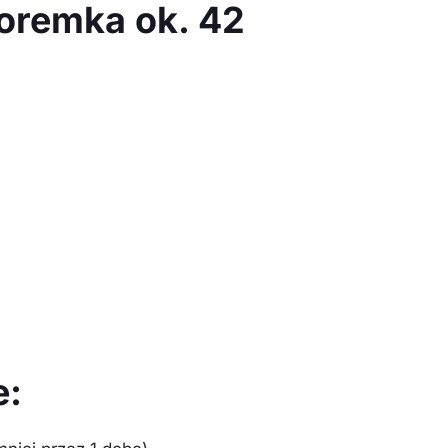
(foremka ok. 42
e: