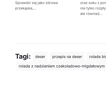
Sprawdzi się jako zdrowa
oraz soku z po
przekąska,…
nie tylko rozpł
ale również…
Tagi:
deser
przepis na deser
rolada b
rolada z nadzieniem czekoladowo-migdałowym