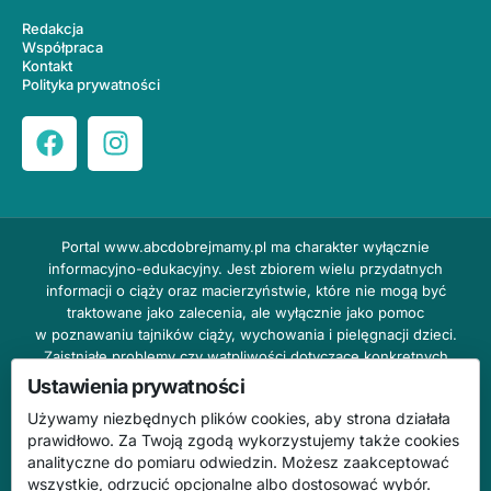
Redakcja
Współpraca
Kontakt
Polityka prywatności
Portal
www.abcdobrejmamy.pl
ma charakter wyłącznie
informacyjno-edukacyjny. Jest zbiorem wielu przydatnych
informacji o ciąży oraz macierzyństwie, które nie mogą być
traktowane jako zalecenia, ale wyłącznie jako pomoc
w poznawaniu tajników ciąży, wychowania i pielęgnacji dzieci.
Zaistniałe problemy czy wątpliwości dotyczące konkretnych
przypadków należy bezzwłocznie konsultować z prowadzącym
Ustawienia prywatności
lekarzem ginekologiem lub innym stosownym specjalistą w danej
Używamy niezbędnych plików cookies, aby strona działała
dziedzinie. DOBRY DOM nie odpowiada za treść reklam,
prawidłowo. Za Twoją zgodą wykorzystujemy także cookies
nie ponosi również żadnych konsekwencji prawnych ani
analityczne do pomiaru odwiedzin. Możesz zaakceptować
odpowiedzialności za następstwa mogące wyniknąć na skutek
wszystkie, odrzucić opcjonalne albo dostosować wybór.
zastosowania podanych informacji bez wcześniejszej konsultacji