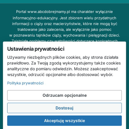
Portal
www.abcdobrejmamy.pl
ma charakter wyłącznie
informacyjno-edukacyjny. Jest zbiorem wielu przydatnych
informacji o ciąży oraz macierzyństwie, które nie mogą być
traktowane jako zalecenia, ale wyłącznie jako pomoc
w poznawaniu tajników ciąży, wychowania i pielęgnacji dzieci.
Zaistniałe problemy czy wątpliwości dotyczące konkretnych
przypadków należy bezzwłocznie konsultować z prowadzącym
Ustawienia prywatności
lekarzem ginekologiem lub innym stosownym specjalistą w danej
Używamy niezbędnych plików cookies, aby strona działała
dziedzinie. DOBRY DOM nie odpowiada za treść reklam,
prawidłowo. Za Twoją zgodą wykorzystujemy także cookies
nie ponosi również żadnych konsekwencji prawnych ani
analityczne do pomiaru odwiedzin. Możesz zaakceptować
odpowiedzialności za następstwa mogące wyniknąć na skutek
wszystkie, odrzucić opcjonalne albo dostosować wybór.
zastosowania podanych informacji bez wcześniejszej konsultacji
z lekarzem.
Polityka prywatności
Na stronie abcdobrejmamy.pl mogą występować wpisy
Odrzucam opcjonalne
o charakterze reklamowym.
Dostosuj
© 2026 ABC Dobrej Mamy. Wszelkie prawa zastrzeżone.
Treści mają charakter informacyjno-edukacyjny i nie zastępują konsultacji
Akceptuję wszystkie
ze specjalistą.