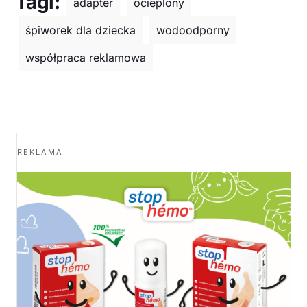
Tagi:
adapter
ocieplony
śpiworek dla dziecka
wodoodporny
współpraca reklamowa
REKLAMA