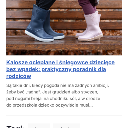
Kalosze ocieplane i śniegowce dziecięce
bez wpadek: praktyczny poradnik dla
rodziców
Są takie dni, kiedy pogoda nie ma żadnych ambicji,
żeby być „ładna”. Jest grudzień albo styczeń,
pod nogami breja, na chodniku sól, a w drodze
do przedszkola dziecko oczywiście musi…