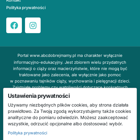
Polityka prywatności
Portal
www.abcdobrejmamy.pl
ma charakter wyłącznie
informacyjno-edukacyjny. Jest zbiorem wielu przydatnych
informacji o ciąży oraz macierzyństwie, które nie mogą być
traktowane jako zalecenia, ale wyłącznie jako pomoc
w poznawaniu tajników ciąży, wychowania i pielęgnacji dzieci.
Zaistniałe problemy czy wątpliwości dotyczące konkretnych
przypadków należy bezzwłocznie konsultować z prowadzącym
Ustawienia prywatności
lekarzem ginekologiem lub innym stosownym specjalistą w danej
Używamy niezbędnych plików cookies, aby strona działała
dziedzinie. DOBRY DOM nie odpowiada za treść reklam,
prawidłowo. Za Twoją zgodą wykorzystujemy także cookies
nie ponosi również żadnych konsekwencji prawnych ani
analityczne do pomiaru odwiedzin. Możesz zaakceptować
odpowiedzialności za następstwa mogące wyniknąć na skutek
wszystkie, odrzucić opcjonalne albo dostosować wybór.
zastosowania podanych informacji bez wcześniejszej konsultacji
z lekarzem.
Polityka prywatności