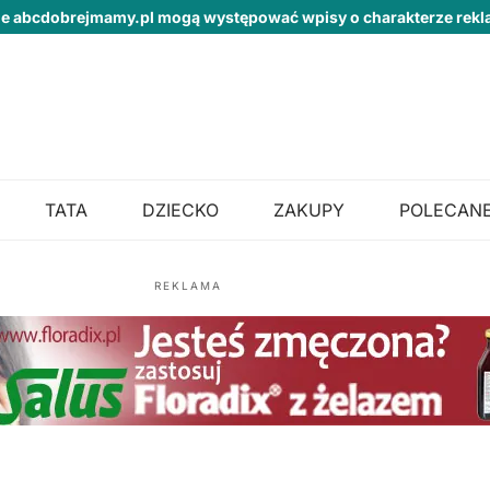
ie abcdobrejmamy.pl mogą występować wpisy o charakterze re
TATA
DZIECKO
ZAKUPY
POLECANE
REKLAMA