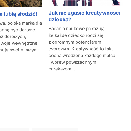
Jak nie zgasić kreatywności
e lubią słodzić!
dziecka?
wa, polska marka dla
Badania naukowe pokazują,
ragną być dorosłe.
że każde dziecko rodzi się
z dorosłych,
z ogromnym potencjałem
 swoje wewnętrzne
twórczym. Kreatywność to fakt –
onuje swoim małym
cecha wrodzona każdego malca.
I wbrew powszechnym
przekazom…