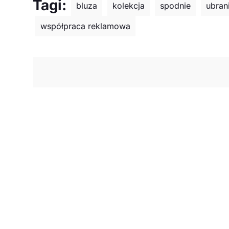
Tagi:
bluza
kolekcja
spodnie
ubrani
współpraca reklamowa