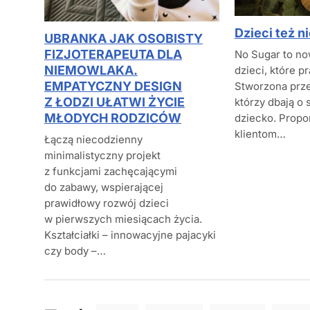
Dzieci też ni
UBRANKA JAK OSOBISTY
FIZJOTERAPEUTA DLA
No Sugar to no
NIEMOWLAKA.
dzieci, które p
EMPATYCZNY DESIGN
Stworzona prze
Z ŁODZI UŁATWI ŻYCIE
którzy dbają o
MŁODYCH RODZICÓW
dziecko. Prop
klientom…
Łączą niecodzienny
minimalistyczny projekt
z funkcjami zachęcającymi
do zabawy, wspierającej
prawidłowy rozwój dzieci
w pierwszych miesiącach życia.
Kształciałki – innowacyjne pajacyki
czy body –…