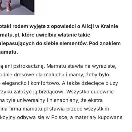
ptaki rodem wyjęte z opowieści o Alicji w Krainie
atu.pl, które uwielbia właśnie takie
niepasujących do siebie elementów. Pod znakiem
mamatu.
ą ani pstrokacizną. Mamatu stawia na wyraziste,
odnie dresowe dla malucha i mamy, żeby było
o elegancko i komfortowo. A także dziecięce bluzy
 krzyku założyć ją brzdącowi. Wszystko cudownie
 tyle uniwersalny i nienachlany, że ekstra
inna firma mamatu.pl stawia przede wszystkim
ukcyjny odbywa się w Polsce, a materiały kupowane