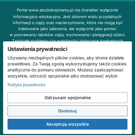
Portal
www.abcdobrejmamy.pl
ma charakter wyłącznie
informacyjno-edukacyjny. Jest zbiorem wielu przydatnych
informacji o ciąży oraz macierzyństwie, które nie mogą być
traktowane jako zalecenia, ale wyłącznie jako pomoc
w poznawaniu tajników ciąży, wychowania i pielęgnacji dzieci.
Zaistniałe problemy czy wątpliwości dotyczące konkretnych
przypadków należy bezzwłocznie konsultować z prowadzącym
Ustawienia prywatności
lekarzem ginekologiem lub innym stosownym specjalistą w danej
Używamy niezbędnych plików cookies, aby strona działała
dziedzinie. DOBRY DOM nie odpowiada za treść reklam,
prawidłowo. Za Twoją zgodą wykorzystujemy także cookies
nie ponosi również żadnych konsekwencji prawnych ani
analityczne do pomiaru odwiedzin. Możesz zaakceptować
odpowiedzialności za następstwa mogące wyniknąć na skutek
wszystkie, odrzucić opcjonalne albo dostosować wybór.
zastosowania podanych informacji bez wcześniejszej konsultacji
z lekarzem.
Polityka prywatności
Na stronie abcdobrejmamy.pl mogą występować wpisy
Odrzucam opcjonalne
o charakterze reklamowym.
Dostosuj
© 2026 ABC Dobrej Mamy. Wszelkie prawa zastrzeżone.
Treści mają charakter informacyjno-edukacyjny i nie zastępują konsultacji
Akceptuję wszystkie
ze specjalistą.