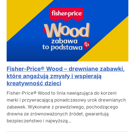
Fisher-Price® Wood – drewniane zabawki,
które angażują zmysły i wspierają
kreatywność dzieci
Fisher-Price® Wood to linia nawiązująca do korzeni
marki i przywracającą ponadczasowy urok drewnianych
zabawek. Wykonane z prawdziwego, pochodzącego
drewna ze zrównoważonych źródeł, gwarantują
bezpieczeństwo i najwyższą…