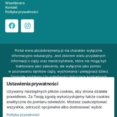
Współpraca
Kontakt
Polityka prywatności
Portal
www.abcdobrejmamy.pl
ma charakter wyłącznie
informacyjno-edukacyjny. Jest zbiorem wielu przydatnych
informacji o ciąży oraz macierzyństwie, które nie mogą być
traktowane jako zalecenia, ale wyłącznie jako pomoc
w poznawaniu tajników ciąży, wychowania i pielęgnacji dzieci.
Zaistniałe problemy czy wątpliwości dotyczące konkretnych
przypadków należy bezzwłocznie konsultować z prowadzącym
Ustawienia prywatności
lekarzem ginekologiem lub innym stosownym specjalistą w danej
Używamy niezbędnych plików cookies, aby strona działała
dziedzinie. DOBRY DOM nie odpowiada za treść reklam,
prawidłowo. Za Twoją zgodą wykorzystujemy także cookies
nie ponosi również żadnych konsekwencji prawnych ani
analityczne do pomiaru odwiedzin. Możesz zaakceptować
odpowiedzialności za następstwa mogące wyniknąć na skutek
wszystkie, odrzucić opcjonalne albo dostosować wybór.
zastosowania podanych informacji bez wcześniejszej konsultacji
z lekarzem.
Polityka prywatności