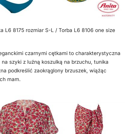
ka L6 8175 rozmiar S-L / Torba L6 8106 one size
ganckimi czarnymi cętkami to charakterystyczna
 na szyki z luźną koszulką na brzuchu, tunika
na podkreślić zaokrąglony brzuszek, wiążąc
łych mam.