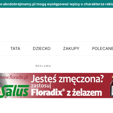
ie abcdobrejmamy.pl mogą występować wpisy o charakterze re
TATA
DZIECKO
ZAKUPY
POLECANE
REKLAMA