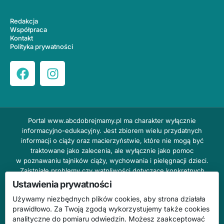
Redakcja
Współpraca
Kontakt
Polityka prywatności
Portal
www.abcdobrejmamy.pl
ma charakter wyłącznie
informacyjno-edukacyjny. Jest zbiorem wielu przydatnych
informacji o ciąży oraz macierzyństwie, które nie mogą być
traktowane jako zalecenia, ale wyłącznie jako pomoc
w poznawaniu tajników ciąży, wychowania i pielęgnacji dzieci.
Zaistniałe problemy czy wątpliwości dotyczące konkretnych
przypadków należy bezzwłocznie konsultować z prowadzącym
Ustawienia prywatności
lekarzem ginekologiem lub innym stosownym specjalistą w danej
Używamy niezbędnych plików cookies, aby strona działała
dziedzinie. DOBRY DOM nie odpowiada za treść reklam,
prawidłowo. Za Twoją zgodą wykorzystujemy także cookies
nie ponosi również żadnych konsekwencji prawnych ani
analityczne do pomiaru odwiedzin. Możesz zaakceptować
odpowiedzialności za następstwa mogące wyniknąć na skutek