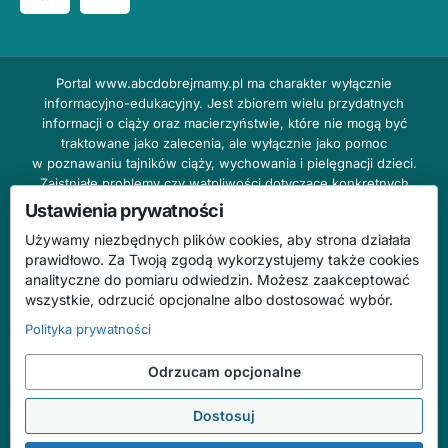
Portal
www.abcdobrejmamy.pl
ma charakter wyłącznie
informacyjno-edukacyjny. Jest zbiorem wielu przydatnych
informacji o ciąży oraz macierzyństwie, które nie mogą być
traktowane jako zalecenia, ale wyłącznie jako pomoc
w poznawaniu tajników ciąży, wychowania i pielęgnacji dzieci.
Zaistniałe problemy czy wątpliwości dotyczące konkretnych
przypadków należy bezzwłocznie konsultować z prowadzącym
Ustawienia prywatności
lekarzem ginekologiem lub innym stosownym specjalistą w danej
Używamy niezbędnych plików cookies, aby strona działała
dziedzinie. DOBRY DOM nie odpowiada za treść reklam,
prawidłowo. Za Twoją zgodą wykorzystujemy także cookies
nie ponosi również żadnych konsekwencji prawnych ani
analityczne do pomiaru odwiedzin. Możesz zaakceptować
odpowiedzialności za następstwa mogące wyniknąć na skutek
wszystkie, odrzucić opcjonalne albo dostosować wybór.
zastosowania podanych informacji bez wcześniejszej konsultacji
z lekarzem.
Polityka prywatności
Na stronie abcdobrejmamy.pl mogą występować wpisy
Odrzucam opcjonalne
o charakterze reklamowym.
Dostosuj
© 2026 ABC Dobrej Mamy. Wszelkie prawa zastrzeżone.