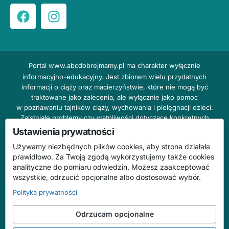
Portal
www.abcdobrejmamy.pl
ma charakter wyłącznie
informacyjno-edukacyjny. Jest zbiorem wielu przydatnych
informacji o ciąży oraz macierzyństwie, które nie mogą być
traktowane jako zalecenia, ale wyłącznie jako pomoc
w poznawaniu tajników ciąży, wychowania i pielęgnacji dzieci.
Zaistniałe problemy czy wątpliwości dotyczące konkretnych
przypadków należy bezzwłocznie konsultować z prowadzącym
Ustawienia prywatności
lekarzem ginekologiem lub innym stosownym specjalistą w danej
Używamy niezbędnych plików cookies, aby strona działała
dziedzinie. DOBRY DOM nie odpowiada za treść reklam,
prawidłowo. Za Twoją zgodą wykorzystujemy także cookies
nie ponosi również żadnych konsekwencji prawnych ani
analityczne do pomiaru odwiedzin. Możesz zaakceptować
odpowiedzialności za następstwa mogące wyniknąć na skutek
wszystkie, odrzucić opcjonalne albo dostosować wybór.
zastosowania podanych informacji bez wcześniejszej konsultacji
z lekarzem.
Polityka prywatności
Na stronie abcdobrejmamy.pl mogą występować wpisy
Odrzucam opcjonalne
o charakterze reklamowym.