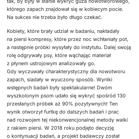
tak, by były w stanie wykryć guza nowotworowego,
którego zapach znajdował się w kobiecym pocie.
Na sukces nie trzeba było długo czekać.
Kobiety, które brały udział w badaniu, nakładały
na piersi kompresy, które przez noc wchłaniały pot,
a następnie próbki wysyłały do instytutu. Dalej swoją
rolę odgrywały psy, które wąchając materiał
z płynem ustrojowym analizowały go.
Gdy wyczuwały charakterystyczny dla nowotworu
zapach, siadały w wyuczony sposób. Wyniki
wstępnych badań były spektakularne! Dwóm
wyszkolonym psom udało się wykryć spośród 130
przesłanych próbek aż 90% pozytywnych! Ten
wynik otworzył furtkę do dalszych badań i prac
nad rozwojem tej niekonwencjonalnej metody walki
z rakiem piersi. W 2018 roku podjęto decyzję
o kontynuacji badań, a projekt badawczy został