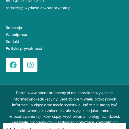
tel.
+48 17 852 52 20
redakcja@wydawnictwodobrydom.pl
Redakcja
Współpraca
Kontakt
Polityka prywatności
Portal
www.abcdobrejmamy.pl
ma charakter wyłącznie
informacyjno-edukacyjny. Jest zbiorem wielu przydatnych
informacji o ciąży oraz macierzyństwie, które nie mogą być
traktowane jako zalecenia, ale wyłącznie jako pomoc
w poznawaniu tajników ciąży, wychowania i pielęgnacji dzieci.
Zaistniałe problemy czy wątpliwości dotyczące konkretnych
przypadków należy bezzwłocznie konsultować z prowadzącym