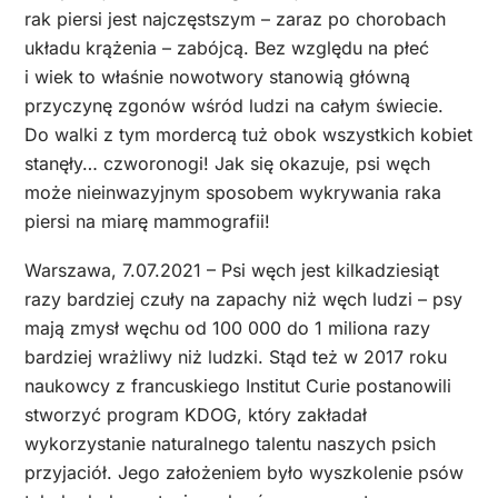
rak piersi jest najczęstszym – zaraz po chorobach
układu krążenia – zabójcą. Bez względu na płeć
i wiek to właśnie nowotwory stanowią główną
przyczynę zgonów wśród ludzi na całym świecie.
Do walki z tym mordercą tuż obok wszystkich kobiet
stanęły… czworonogi! Jak się okazuje, psi węch
może nieinwazyjnym sposobem wykrywania raka
piersi na miarę mammografii!
Warszawa, 7.07.2021 – Psi węch jest kilkadziesiąt
razy bardziej czuły na zapachy niż węch ludzi – psy
mają zmysł węchu od 100 000 do 1 miliona razy
bardziej wrażliwy niż ludzki. Stąd też w 2017 roku
naukowcy z francuskiego Institut Curie postanowili
stworzyć program KDOG, który zakładał
wykorzystanie naturalnego talentu naszych psich
przyjaciół. Jego założeniem było wyszkolenie psów