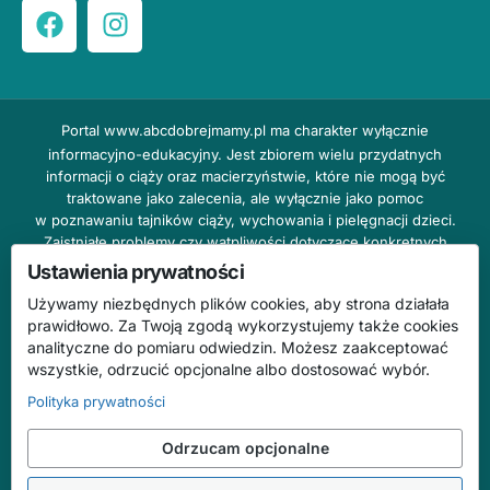
Portal
www.abcdobrejmamy.pl
ma charakter wyłącznie
informacyjno-edukacyjny. Jest zbiorem wielu przydatnych
informacji o ciąży oraz macierzyństwie, które nie mogą być
traktowane jako zalecenia, ale wyłącznie jako pomoc
w poznawaniu tajników ciąży, wychowania i pielęgnacji dzieci.
Zaistniałe problemy czy wątpliwości dotyczące konkretnych
przypadków należy bezzwłocznie konsultować z prowadzącym
Ustawienia prywatności
lekarzem ginekologiem lub innym stosownym specjalistą w danej
Używamy niezbędnych plików cookies, aby strona działała
dziedzinie. DOBRY DOM nie odpowiada za treść reklam,
prawidłowo. Za Twoją zgodą wykorzystujemy także cookies
nie ponosi również żadnych konsekwencji prawnych ani
analityczne do pomiaru odwiedzin. Możesz zaakceptować
odpowiedzialności za następstwa mogące wyniknąć na skutek
wszystkie, odrzucić opcjonalne albo dostosować wybór.
zastosowania podanych informacji bez wcześniejszej konsultacji
z lekarzem.
Polityka prywatności
Na stronie abcdobrejmamy.pl mogą występować wpisy
Odrzucam opcjonalne
o charakterze reklamowym.