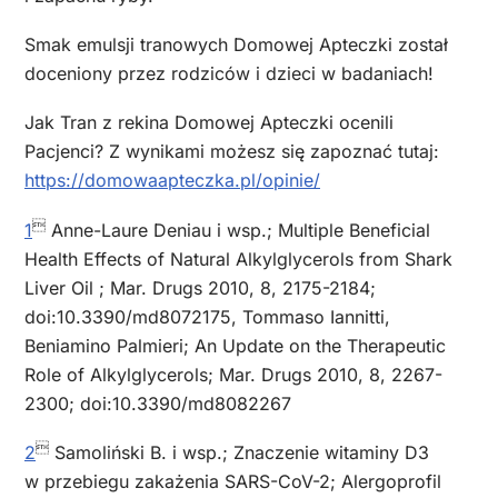
Smak emulsji tranowych Domowej Apteczki został
doceniony przez rodziców i dzieci w badaniach!
Jak Tran z rekina Domowej Apteczki ocenili
Pacjenci? Z wynikami możesz się zapoznać tutaj:
https://domowaapteczka.pl/opinie/

1
Anne-Laure Deniau i wsp.;
Multiple Beneficial
Health Effects of Natural Alkylglycerols from Shark
Liver Oil
;
Mar. Drugs 2010, 8, 2175-2184;
doi:10.3390/md8072175,
Tommaso Iannitti,
Beniamino Palmieri
;
An Update on the Therapeutic
Role of Alkylglycerols
;
Mar. Drugs 2010, 8, 2267-
2300; doi:10.3390/md8082267

2
Samoliński B. i wsp.; Znaczenie witaminy D3
w przebiegu zakażenia SARS-CoV-2; Alergoprofil