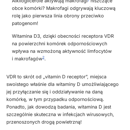
Alkiloglicerole aktywują makrofagi
niszczące
obce komórki? Makrofagi odgrywają kluczową
rolę jako pierwsza linia obrony przeciwko
patogenom!
Witamina D3, dzięki obecności receptora VDR
na powierzchni komórek odpornościowych
wpływa na wzmożoną aktywność limfocytów
2
i makrofagów
.
VDR to skrót od „
vitamin D receptor
”, miejsca
swoistego właśnie dla witaminy D umożliwiającego
jej przyłączanie się i oddziaływanie na daną
komórkę, w tym przypadku odpornościową.
Ponadto, jak dowodzą badania, witamina D jest
szczególnie skuteczna w infekcjach wirusowych,
przenoszonych drogą powietrzną!