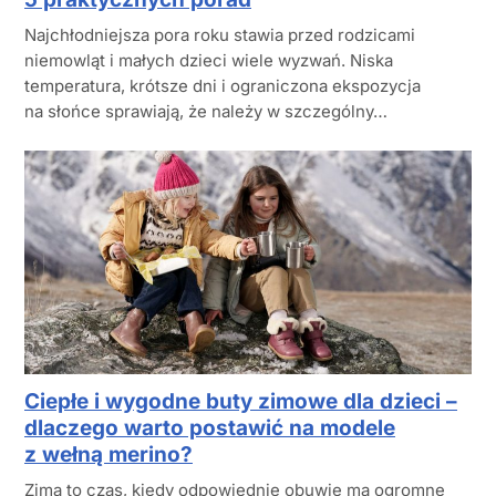
Najchłodniejsza pora roku stawia przed rodzicami
niemowląt i małych dzieci wiele wyzwań. Niska
temperatura, krótsze dni i ograniczona ekspozycja
na słońce sprawiają, że należy w szczególny…
Ciepłe i wygodne buty zimowe dla dzieci –
dlaczego warto postawić na modele
z wełną merino?
Zima to czas, kiedy odpowiednie obuwie ma ogromne