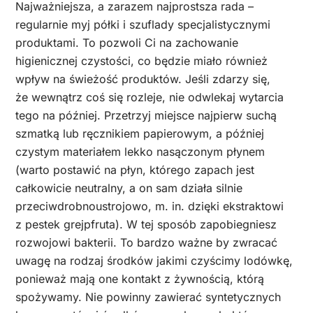
Najważniejsza, a zarazem najprostsza rada –
regularnie myj półki i szuflady specjalistycznymi
produktami. To pozwoli Ci na zachowanie
higienicznej czystości, co będzie miało również
wpływ na świeżość produktów. Jeśli zdarzy się,
że wewnątrz coś się rozleje, nie odwlekaj wytarcia
tego na później. Przetrzyj miejsce najpierw suchą
szmatką lub ręcznikiem papierowym, a później
czystym materiałem lekko nasączonym płynem
(warto postawić na płyn, którego zapach jest
całkowicie neutralny, a on sam działa silnie
przeciwdrobnoustrojowo, m. in. dzięki ekstraktowi
z pestek grejpfruta). W tej sposób zapobiegniesz
rozwojowi bakterii. To bardzo ważne by zwracać
uwagę na rodzaj środków jakimi czyścimy lodówkę,
ponieważ mają one kontakt z żywnością, którą
spożywamy. Nie powinny zawierać syntetycznych