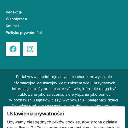
Redakcja
Współpraca
Kontakt
Polityka prywatności
Portal
www.abcdobrejmamy.pl
ma charakter wyłącznie
informacyjno-edukacyjny. Jest zbiorem wielu przydatnych
informacji o ciąży oraz macierzyństwie, które nie mogą być
traktowane jako zalecenia, ale wyłącznie jako pomoc
w poznawaniu tajników ciąży, wychowania i pielęgnacji dzieci.
Zaistniałe problemy czy wątpliwości dotyczące konkretnych
przypadków należy bezzwłocznie konsultować z prowadzącym
Ustawienia prywatności
lekarzem ginekologiem lub innym stosownym specjalistą w danej
Używamy niezbędnych plików cookies, aby strona działała
dziedzinie. DOBRY DOM nie odpowiada za treść reklam,
prawidłowo. Za Twoją zgodą wykorzystujemy także cookies