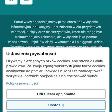
Portal
www.abcdobrejmamy.pl
ma charakter wyłącznie
informacyjno-edukacyjny. Jest zbiorem wielu przydatnych
informacji o ciąży oraz macierzyństwie, które nie mogą być
traktowane jako zalecenia, ale wyłącznie jako pomoc
w poznawaniu tajników ciąży, wychowania i pielęgnacji dzieci.
Zaistniałe problemy czy wątpliwości dotyczące konkretnych
przypadków należy bezzwłocznie konsultować z prowadzącym
Ustawienia prywatności
lekarzem ginekologiem lub innym stosownym specjalistą w danej
Używamy niezbędnych plików cookies, aby strona działała
dziedzinie. DOBRY DOM nie odpowiada za treść reklam,
prawidłowo. Za Twoją zgodą wykorzystujemy także cookies
nie ponosi również żadnych konsekwencji prawnych ani
analityczne do pomiaru odwiedzin. Możesz zaakceptować
odpowiedzialności za następstwa mogące wyniknąć na skutek
wszystkie, odrzucić opcjonalne albo dostosować wybór.
zastosowania podanych informacji bez wcześniejszej konsultacji
z lekarzem.
Polityka prywatności
Na stronie abcdobrejmamy.pl mogą występować wpisy
Odrzucam opcjonalne
o charakterze reklamowym.
Dostosuj
© 2026 ABC Dobrej Mamy. Wszelkie prawa zastrzeżone.