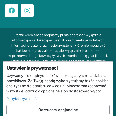
Portal
www.abcdobrejmamy.pl
ma charakter wyłącznie
informacyjno-edukacyjny. Jest zbiorem wielu przydatnych
informacji o ciąży oraz macierzyństwie, które nie mogą być
traktowane jako zalecenia, ale wyłącznie jako pomoc
w poznawaniu tajników ciąży, wychowania i pielęgnacji dzieci.
Zaistniałe problemy czy wątpliwości dotyczące konkretnych
przypadków należy bezzwłocznie konsultować z prowadzącym
Ustawienia prywatności
lekarzem ginekologiem lub innym stosownym specjalistą w danej
Używamy niezbędnych plików cookies, aby strona działała
dziedzinie. DOBRY DOM nie odpowiada za treść reklam,
prawidłowo. Za Twoją zgodą wykorzystujemy także cookies
nie ponosi również żadnych konsekwencji prawnych ani
analityczne do pomiaru odwiedzin. Możesz zaakceptować
odpowiedzialności za następstwa mogące wyniknąć na skutek
wszystkie, odrzucić opcjonalne albo dostosować wybór.
zastosowania podanych informacji bez wcześniejszej konsultacji
z lekarzem.
Polityka prywatności
Na stronie abcdobrejmamy.pl mogą występować wpisy
Odrzucam opcjonalne
o charakterze reklamowym.