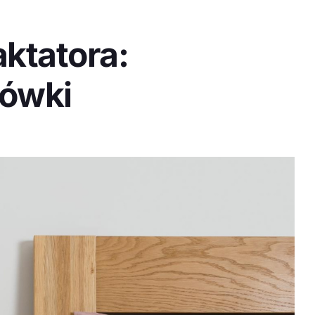
aktatora:
ówki