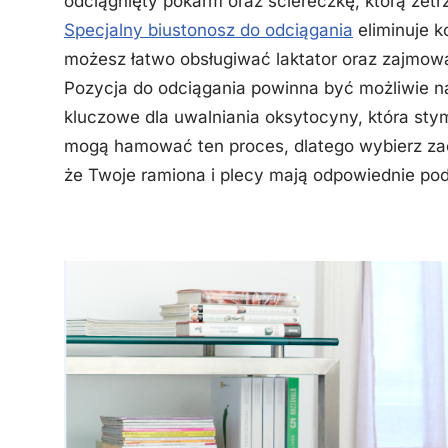
odciągnięty pokarm oraz ściereczkę, którą zet
Specjalny biustonosz do odciągania
eliminuje k
możesz łatwo obsługiwać laktator oraz zajmow
Pozycja do odciągania powinna być możliwie na
kluczowe dla uwalniania oksytocyny, która sty
mogą hamować ten proces, dlatego wybierz zac
że Twoje ramiona i plecy mają odpowiednie pod