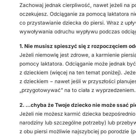
Zachowaj jednak cierpliwość, nawet jeżeli na po
oczekujesz. Odciąganie za pomocą laktatora n
co przystawianie dziecka do piersi. Wraz z up
wywoływania odruchu wypływu podczas odciąga
1. Nie musisz spieszyć się z rozpoczęciem od
Jeżeli niemowlę jest zdrowe, a karmienie piers
pomocy laktatora. Odciąganie może jednak być 
z dzieckiem (więcej na ten temat poniżej). Jeż
z dzieckiem − nawet jeśli w przyszłości planuj
„przygotowywać” na to ciała z wyprzedzeniem.
2. …chyba że Twoje dziecko nie może ssać pi
Jeżeli nie możesz karmić dziecka bezpośrednio
narodziny lub szczególne potrzeby) lub przebyw
z obu piersi możliwie najszybciej po porodzie 