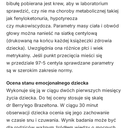
bibułę pobierana jest krew, aby w laboratorium
sprawdzić, czy nie ma choroby metabolicznej takiej
jak fenyloketonuria, hypotyreoza
czy mukowiscydoza. Parametry masy ciała i obwód
głowy można nanieść na siatkę centylową
(drukowaną na końcu każdej książeczki zdrowia
dziecka). Uwzględnia ona różnice płci i wiek
metrykalny. Jeśli punkt przecięcia mieści się
w przedziale 97-5 centyla sprawdzane parametry
są w szerokim zakresie normy.
Ocena stanu emocjonalnego dziecka
Wykonuje się ją w ciągu dwóch pierwszych miesięcy
życia dziecka. Do tej oceny stosuje się skalę
dr Berry’ego Brazeltona. W ciągu 30 minut
obserwacji dziecka ocenia się jego zachowanie
w czasie snu i czuwania. Wynik badania może być
dla rodziców ważnym źródłem wiedzy o mocnych