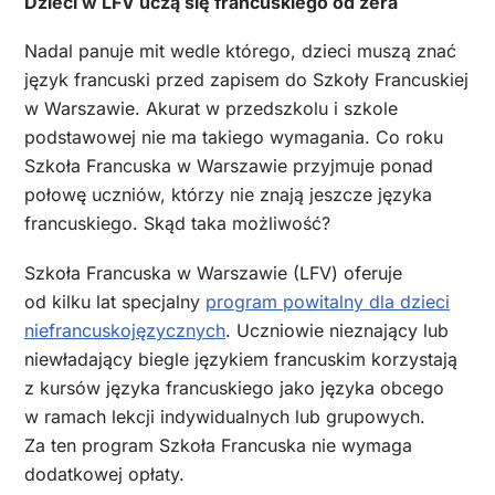
Dzieci w LFV uczą się francuskiego od zera
Nadal panuje mit wedle którego, dzieci muszą znać
język francuski przed zapisem do Szkoły Francuskiej
w Warszawie. Akurat w przedszkolu i szkole
podstawowej nie ma takiego wymagania. Co roku
Szkoła Francuska w Warszawie przyjmuje ponad
połowę uczniów, którzy nie znają jeszcze języka
francuskiego. Skąd taka możliwość?
Szkoła Francuska w Warszawie (LFV) oferuje
od kilku lat specjalny
program powitalny dla dzieci
niefrancuskojęzycznych
. Uczniowie nieznający lub
niewładający biegle językiem francuskim korzystają
z kursów języka francuskiego jako języka obcego
w ramach lekcji indywidualnych lub grupowych.
Za ten program Szkoła Francuska nie wymaga
dodatkowej opłaty.