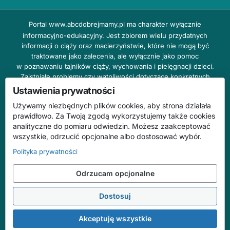
Portal
www.abcdobrejmamy.pl
ma charakter wyłącznie
informacyjno-edukacyjny. Jest zbiorem wielu przydatnych
informacji o ciąży oraz macierzyństwie, które nie mogą być
traktowane jako zalecenia, ale wyłącznie jako pomoc
w poznawaniu tajników ciąży, wychowania i pielęgnacji dzieci.
Zaistniałe problemy czy wątpliwości dotyczące konkretnych
przypadków należy bezzwłocznie konsultować z prowadzącym
Ustawienia prywatności
lekarzem ginekologiem lub innym stosownym specjalistą w danej
Używamy niezbędnych plików cookies, aby strona działała
dziedzinie. DOBRY DOM nie odpowiada za treść reklam,
prawidłowo. Za Twoją zgodą wykorzystujemy także cookies
nie ponosi również żadnych konsekwencji prawnych ani
analityczne do pomiaru odwiedzin. Możesz zaakceptować
odpowiedzialności za następstwa mogące wyniknąć na skutek
wszystkie, odrzucić opcjonalne albo dostosować wybór.
zastosowania podanych informacji bez wcześniejszej konsultacji
z lekarzem.
Polityka prywatności
Na stronie abcdobrejmamy.pl mogą występować wpisy
Odrzucam opcjonalne
o charakterze reklamowym.
Dostosuj
© 2026 ABC Dobrej Mamy. Wszelkie prawa zastrzeżone.
Treści mają charakter informacyjno-edukacyjny i nie zastępują konsultacji
Akceptuję wszystkie
ze specjalistą.