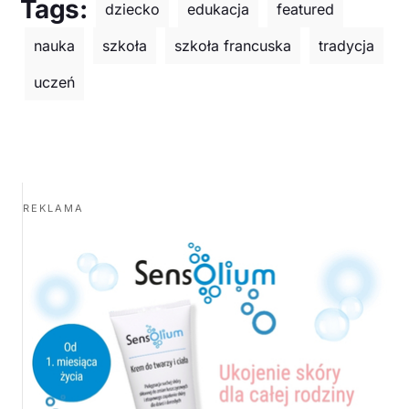
Tags:
dziecko
edukacja
featured
nauka
szkoła
szkoła francuska
tradycja
uczeń
REKLAMA