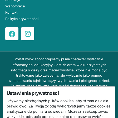
Współpraca
Kontakt
Polityka prywatności
Portal
www.abcdobrejmamy.pl
ma charakter wyłącznie
informacyjno-edukacyjny. Jest zbiorem wielu przydatnych
informacji o ciąży oraz macierzyństwie, które nie mogą być
traktowane jako zalecenia, ale wyłącznie jako pomoc
w poznawaniu tajników ciąży, wychowania i pielęgnacji dzieci.
Zaistniałe problemy czy wątpliwości dotyczące konkretnych
przypadków należy bezzwłocznie konsultować z prowadzącym
Ustawienia prywatności
lekarzem ginekologiem lub innym stosownym specjalistą w danej
Używamy niezbędnych plików cookies, aby strona działała
dziedzinie. DOBRY DOM nie odpowiada za treść reklam,
prawidłowo. Za Twoją zgodą wykorzystujemy także cookies
nie ponosi również żadnych konsekwencji prawnych ani
analityczne do pomiaru odwiedzin. Możesz zaakceptować
odpowiedzialności za następstwa mogące wyniknąć na skutek
wszystkie, odrzucić opcjonalne albo dostosować wybór.
zastosowania podanych informacji bez wcześniejszej konsultacji